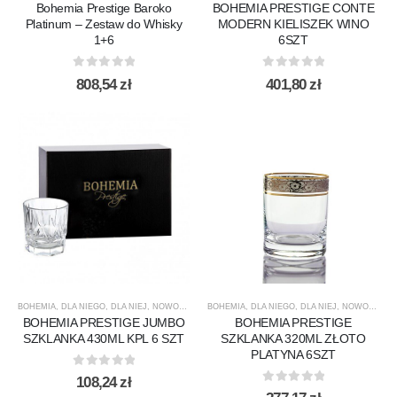
Bohemia Prestige Baroko
BOHEMIA PRESTIGE CONTE
Platinum – Zestaw do Whisky
MODERN KIELISZEK WINO
1+6
6SZT
0
out of 5
0
out of 5
808,54
zł
401,80
zł
BOHEMIA
,
DLA NIEGO
,
DLA NIEJ
,
NOWOŚCI
,
PREZENTY
BOHEMIA
,
,
PRODUCENCI
DLA NIEGO
,
DLA NIEJ
,
PRODUKTY
,
NOWOŚCI
,
SPECJAL
,
P
BOHEMIA PRESTIGE JUMBO
BOHEMIA PRESTIGE
SZKLANKA 430ML KPL 6 SZT
SZKLANKA 320ML ZŁOTO
PLATYNA 6SZT
0
out of 5
108,24
zł
0
out of 5