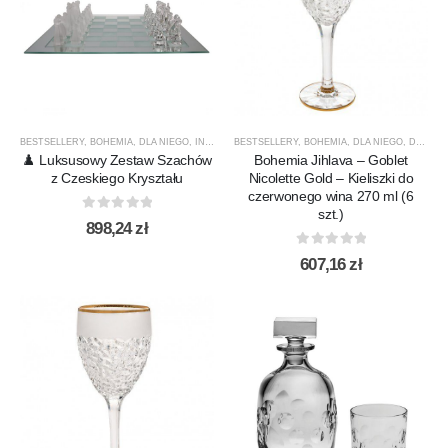
BESTSELLERY
,
BOHEMIA
,
DLA NIEGO
,
INNE
,
NOWOŚCI
BESTSELLERY
,
PREZENTY
,
BOHEMIA
,
PRODUCENCI
,
DLA NIEGO
,
PRODUKT
,
DLA NIEJ
♟️ Luksusowy Zestaw Szachów
Bohemia Jihlava – Goblet
z Czeskiego Kryształu
Nicolette Gold – Kieliszki do
czerwonego wina 270 ml (6
szt.)
0
out of 5
898,24
zł
0
out of 5
607,16
zł