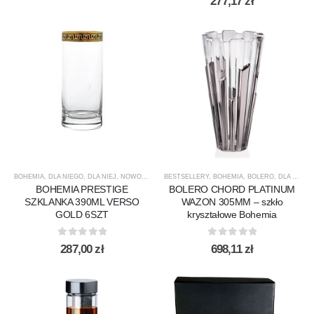
277,17
zł
BOHEMIA
,
DLA NIEGO
,
DLA NIEJ
,
NOWOŚCI
,
PREZENTY
BESTSELLERY
,
PRODUCENCI
,
BOHEMIA
,
,
PRODUKTY
BOLERO
,
DLA NIEGO
,
SPECJAL
BOHEMIA PRESTIGE
BOLERO CHORD PLATINUM
SZKLANKA 390ML VERSO
WAZON 305MM – szkło
GOLD 6SZT
kryształowe Bohemia
0
out of 5
0
out of 5
287,00
zł
698,11
zł