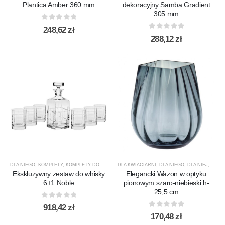
Plantica Amber 360 mm
dekoracyjny Samba Gradient
305 mm
0
out of 5
248,62
zł
0
out of 5
288,12
zł
DLA NIEGO
,
KOMPLETY
,
KOMPLETY DO WHISKY
DLA KWIACIARNI
,
KROSNO GLASS
,
,
DLA NIEGO
NOBLE
,
PREZENTY
,
DLA NIEJ
,
PRODU
,
KROS
Ekskluzywny zestaw do whisky
Elegancki Wazon w optyku
6+1 Noble
pionowym szaro-niebieski h-
25,5 cm
0
out of 5
918,42
zł
0
out of 5
170,48
zł