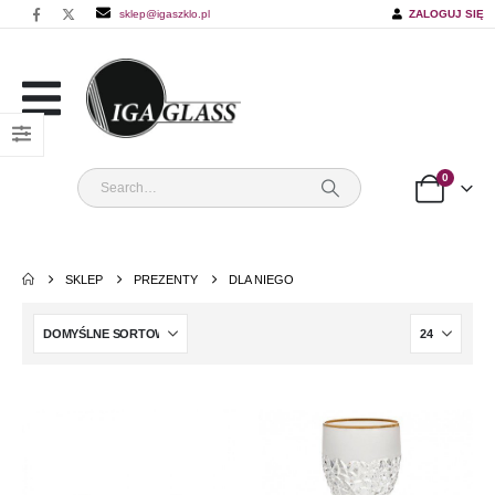
sklep@igaszklo.pl
ZALOGUJ SIĘ
0
SKLEP
PREZENTY
DLA NIEGO