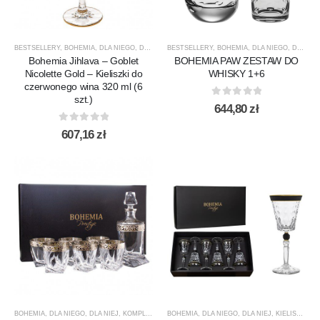
BESTSELLERY
,
BOHEMIA
,
DLA NIEGO
,
DLA NIEJ
BESTSELLERY
,
JIHLAVA NICOLETTE
,
BOHEMIA
,
KIELISZKI
,
DLA NIEGO
,
KIELISZKI 
,
DLA NIEJ
Bohemia Jihlava – Goblet
BOHEMIA PAW ZESTAW DO
Nicolette Gold – Kieliszki do
WHISKY 1+6
czerwonego wina 320 ml (6
szt.)
0
out of 5
644,80
zł
0
out of 5
607,16
zł
BOHEMIA
,
DLA NIEGO
,
DLA NIEJ
,
KOMPLETY
,
KOMPLETY DO WHISKY
BOHEMIA
,
DLA NIEGO
,
,
NOWOŚCI
DLA NIEJ
,
,
KIELISZKI
PREZENTY
,
KI
,