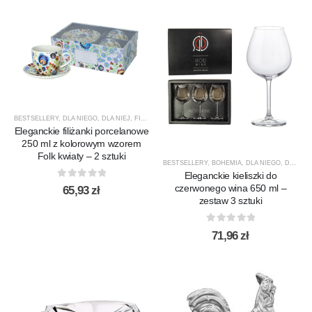
BESTSELLERY
,
DLA NIEGO
,
DLA NIEJ
,
FILIŻANKI / KUBKI
,
LAV
,
NOWOŚCI
,
PORCELANA
,
PREZE
Eleganckie filiżanki porcelanowe
250 ml z kolorowym wzorem
Folk kwiaty – 2 sztuki
BESTSELLERY
,
BOHEMIA
,
DLA NIEGO
,
DLA NIEJ
Eleganckie kieliszki do
0
out of 5
czerwonego wina 650 ml –
65,93
zł
zestaw 3 sztuki
0
out of 5
71,96
zł