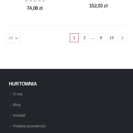
0
out of 5
152,03
zł
0
out of 5
74,08
zł
…
1
2
9
10
HURTOWNIA
O nas
Blog
Kontakt
Polityka prywatności