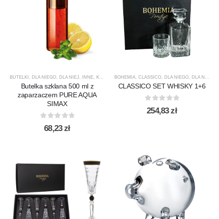
BUTELKI
,
DLA NIEGO
,
DLA NIEJ
,
INNE
,
KARAFKI DO WODY
BOHEMIA
,
CLASSICO
,
PREZENTY
,
DLA NIEGO
,
PRODUCENCI
,
DLA NIEJ
,
PRODU
,
K
Butelka szklana 500 ml z
CLASSICO SET WHISKY 1+6
zaparzaczem PURE AQUA
SIMAX
0
out of 5
254,83
zł
0
out of 5
68,23
zł