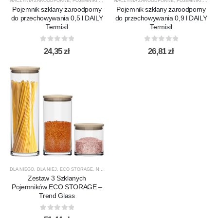
NACZYNIA ŻAROODPORNE
,
POJEMNIKI
,
POJEMNIKI
NACZYNIA ŻAROODPORNE
,
PRODUCENCI
,
PRODUKTY
,
POJEMNIKI
,
TERMISIL
,
POJE
Pojemnik szklany żaroodporny
Pojemnik szklany żaroodporny
do przechowywania 0,5 l DAILY
do przechowywania 0,9 l DAILY
Termisil
Termisil
0
out of 5
0
out of 5
24,35
zł
26,81
zł
DLA NIEGO
,
DLA NIEJ
,
ECO STORAGE
,
NOWOŚCI
,
POJEMNIKI
,
POJEMNIKI
,
PREZENTY
,
PROD
Zestaw 3 Szklanych
Pojemników ECO STORAGE –
Trend Glass
0
out of 5