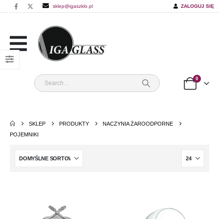
sklep@igaszklo.pl
ZALOGUJ SIĘ
0
SKLEP
PRODUKTY
NACZYNIA ŻAROODPORNE
POJEMNIKI