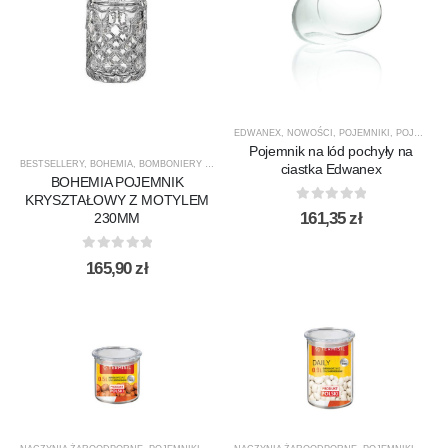
EDWANEX
,
NOWOŚCI
,
POJEMNIKI
,
POJEMNIKI
Pojemnik na lód pochyły na
BESTSELLERY
,
BOHEMIA
,
BOMBONIERY Z PRZYKRYCIEM
,
DLA NIEJ
,
INNE
,
NOWOŚCI
,
POJEM
ciastka Edwanex
BOHEMIA POJEMNIK
KRYSZTAŁOWY Z MOTYLEM
0
out of 5
161,35
zł
230MM
0
out of 5
165,90
zł