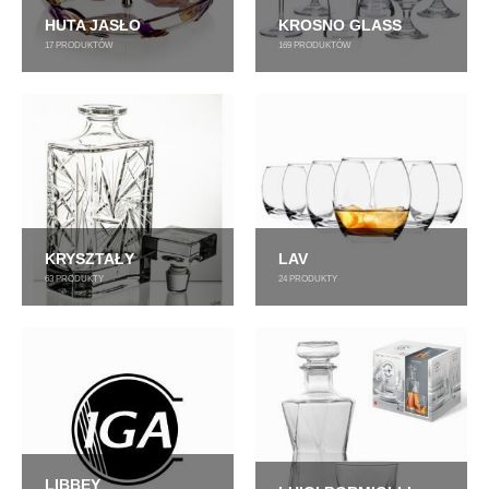
HUTA JASŁO
KROSNO GLASS
17
PRODUKTÓW
169
PRODUKTÓW
KRYSZTAŁY
LAV
63
PRODUKTY
24
PRODUKTY
LIBBEY