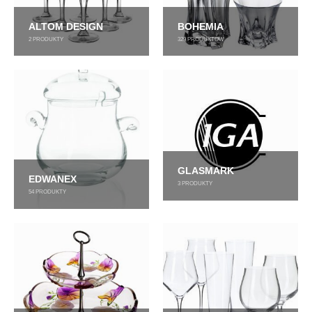
ALTOM DESIGN
BOHEMIA
2
PRODUKTY
329
PRODUKTÓW
GLASMARK
EDWANEX
3
PRODUKTY
54
PRODUKTY