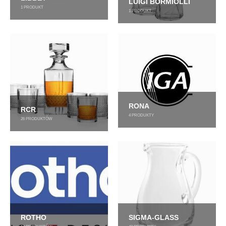
LUIGI BORMIOLLI
1
PRODUKT
1
PRODUKT
RONA
RCR
4
PRODUKTY
26
PRODUKTÓW
ROTHO
SIGMA-GLASS