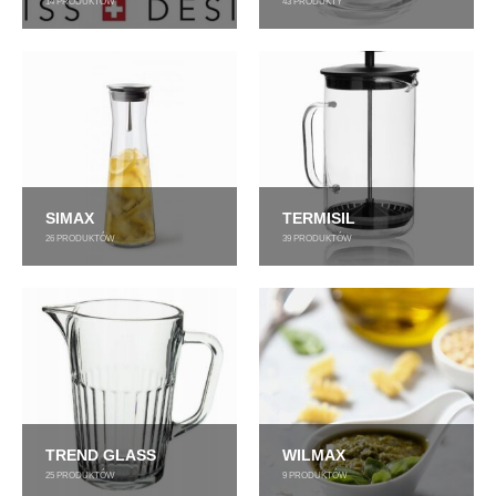
14
PRODUKTÓW
43
PRODUKTY
SIMAX
TERMISIL
26
PRODUKTÓW
39
PRODUKTÓW
TREND GLASS
WILMAX
25
PRODUKTÓW
9
PRODUKTÓW