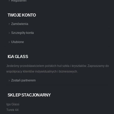
Regulamin
TWOJE KONTO
Zamówienia
Szczegóły konta
Ulubione
IGA GLASS
Jesteśmy przedstawicielem polskich hut szkła i kryształów. Zapraszamy do
współpracy klientów indywidualnych i biznesowych.
Zostań partnerem
SKLEP STACJONARNY
Iga Glass
Turek 44