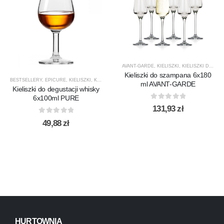
AVANT-GARDE
,
KIELISZKI
,
KIELISZKI DO SZAMPANA
Kieliszki do szampana 6x180
BESTSELLERY
,
EPICURE
,
KIELISZKI
,
KIELISZKI DO WHISKY
,
KROSNO GLASS
,
PRODUCENCI
,
ml AVANT-GARDE
Kieliszki do degustacji whisky
6x100ml PURE
0
out of 5
131,93
zł
0
out of 5
49,88
zł
HURTOWNIA