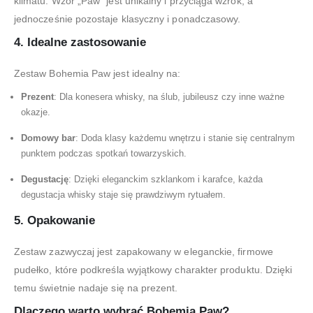
klimatu. Wzór „Paw” jest unikalny i przyciąga wzrok, a
jednocześnie pozostaje klasyczny i ponadczasowy.
4. Idealne zastosowanie
Zestaw Bohemia Paw jest idealny na:
Prezent
: Dla konesera whisky, na ślub, jubileusz czy inne ważne
okazje.
Domowy bar
: Doda klasy każdemu wnętrzu i stanie się centralnym
punktem podczas spotkań towarzyskich.
Degustację
: Dzięki eleganckim szklankom i karafce, każda
degustacja whisky staje się prawdziwym rytuałem.
5. Opakowanie
Zestaw zazwyczaj jest zapakowany w eleganckie, firmowe
pudełko, które podkreśla wyjątkowy charakter produktu. Dzięki
temu świetnie nadaje się na prezent.
Dlaczego warto wybrać Bohemia Paw?