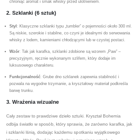
chroniąc aromat i smak whisky przed ulotnieniem.
2. Szklanki (6 sztuk)
Styl
: Klasyczne szklanki typu „tumbler” o pojemności około 300 ml.
Są niskie, szerokie i stabilne, co czyni je idealnymi do serwowania
whisky z lodem, kamieniami chłodzącymi lub w czystej postaci.
Wzór
: Tak jak karafka, szklanki zdobione są wzorem „Paw” –
precyzyjnym, ręcznie wykonanym szlifem, który dodaje im
luksusowego charakteru.
Funkcjonalność
: Grube dno szklanek zapewnia stabilność i
pozwala na wygodne trzymanie, a kryształowy materiał podkreśla
barwę trunku.
3. Wrażenia wizualne
Cały zestaw to prawdziwe dzieło sztuki. Kryształ Bohemia
odbija światło w sposób, który sprawia, że zarówno karafka, jak
i szklanki lśnią, dodając każdemu spotkaniu wyjątkowego