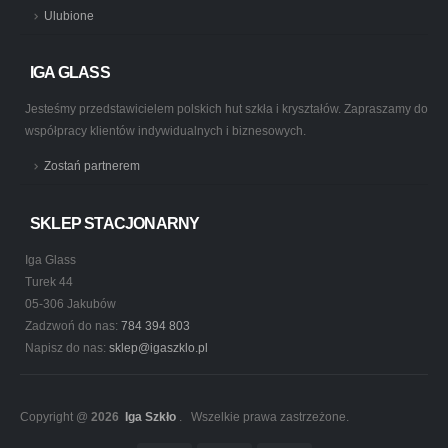
Ulubione
IGA GLASS
Jesteśmy przedstawicielem polskich hut szkła i kryształów. Zapraszamy do
współpracy klientów indywidualnych i biznesowych.
Zostań partnerem
SKLEP STACJONARNY
Iga Glass
Turek 44
05-306 Jakubów
Zadzwoń do nas:
784 394 803
Napisz do nas:
sklep@igaszklo.pl
Copyright @
2026
Iga Szkło
. Wszelkie prawa zastrzeżone.