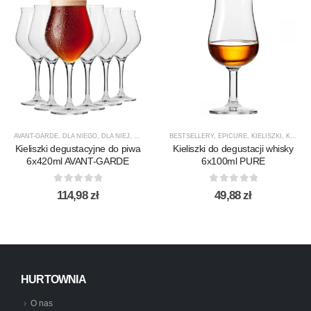
AVANT-GARDE
,
DLA NIEGO
,
DLA NIEJ
,
KIELISZKI
,
KIELISZKI DO PIWA
BESTSELLERY
,
EPICURE
,
KROSNO GLASS
,
KIELISZKI
,
,
KIELISZKI DO WHISKY
PREZE
Kieliszki degustacyjne do piwa
Kieliszki do degustacji whisky
6x420ml AVANT-GARDE
6x100ml PURE
0
out of 5
0
out of 5
114,98
zł
49,88
zł
HURTOWNIA
O nas