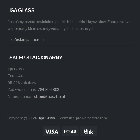
IGA GLASS
Jesteśmy przedstawicielem polskich hut szkła i kryształów. Zapraszamy do
współpracy klientów indywidualnych i biznesowych.
Zostań partnerem
SKLEP STACJONARNY
Iga Glass
Turek 44
05-306 Jakubów
Zadzwoń do nas:
784 394 803
Napisz do nas:
sklep@igaszklo.pl
Copyright @
2026
Iga Szkło
. Wszelkie prawa zastrzeżone.