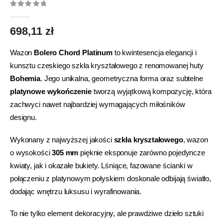
0
out of 5
698,11
zł
Wazon
Bolero Chord Platinum
to kwintesencja elegancji i
kunsztu czeskiego szkła kryształowego z renomowanej huty
Bohemia
. Jego unikalna, geometryczna forma oraz subtelne
platynowe wykończenie
tworzą wyjątkową kompozycję, która
zachwyci nawet najbardziej wymagających miłośników
designu.
Wykonany z najwyższej jakości
szkła kryształowego
, wazon
o wysokości
305 mm
pięknie eksponuje zarówno pojedyncze
kwiaty, jak i okazałe bukiety. Lśniące, fazowane ścianki w
połączeniu z platynowym połyskiem doskonale odbijają światło,
dodając wnętrzu luksusu i wyrafinowania.
To nie tylko element dekoracyjny, ale prawdziwe dzieło sztuki