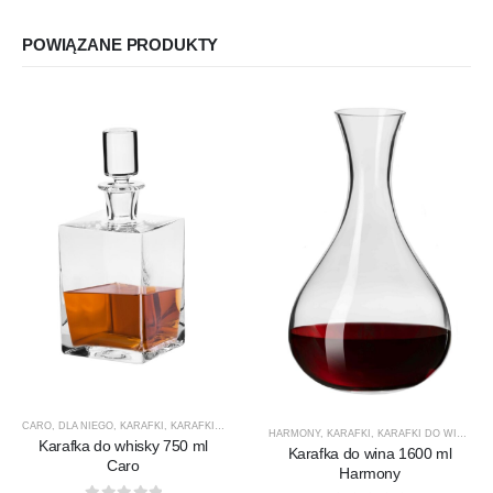
POWIĄZANE PRODUKTY
CARO
,
DLA NIEGO
,
KARAFKI
,
KARAFKI DO WHISKY
,
KROSNO GLASS
,
PREZENTY
,
PRODUCEN
HARMONY
,
KARAFKI
,
KARAFKI DO WINA
,
KA
Karafka do whisky 750 ml
Karafka do wina 1600 ml
Caro
Harmony