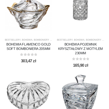
BESTSELLERY
,
BOHEMIA
,
BOMBONIERY Z PRZYKRYCIEM
BESTSELLERY
,
DLA NIEJ
,
BOHEMIA
,
FLAMENCO
,
BOMBONIERY Z PRZYKRYCIEM
,
NOWOŚCI
,
BOHEMIA FLAMENCO GOLD
BOHEMIA POJEMNIK
SOFT BOMBONIERA 205MM
KRYSZTAŁOWY Z MOTYLEM
230MM
0
out of 5
303,47
zł
0
out of 5
165,90
zł