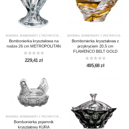
BOHEMIA
,
BOMBONIERY Z PRZYKRYCIEM
,
METROPOLITAN B.
BOHEMIA
,
BOMBONIERY Z PRZYKRYCIEM
,
PRODUCENCI
,
PRODUKTY
,
,
DLA
SA
Bombonierka kryształowa na
Bombonierka kryształowa z
nodze 26 cm METROPOLITAN
przykryciem 20,5 cm
FLAMENCO BELT GOLD
0
out of 5
229,41
zł
0
out of 5
495,68
zł
BOHEMIA
,
BOMBONIERY Z PRZYKRYCIEM
,
DLA NIEJ
,
PREZENTY
,
PRODUCENCI
,
PRODUKTY
,
Bombonierka pojemnik
kryształowy KURA