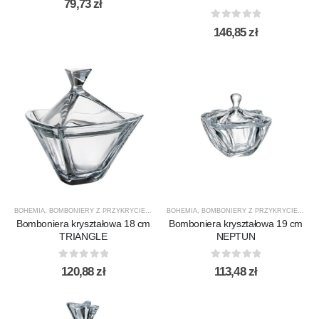
79,73
zł
0
out of 5
146,85
zł
BOHEMIA
,
BOMBONIERY Z PRZYKRYCIEM
,
NOWOŚCI
BOHEMIA
,
PREZENTY
,
BOMBONIERY Z PRZYKRYCIEM
,
PRODUCENCI
,
PRODUKTY
,
NE
Bomboniera kryształowa 18 cm
Bomboniera kryształowa 19 cm
TRIANGLE
NEPTUN
0
out of 5
0
out of 5
120,88
zł
113,48
zł