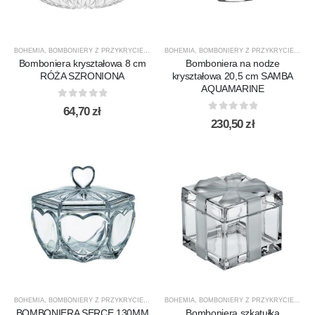
BOHEMIA
,
BOMBONIERY Z PRZYKRYCIEM
,
PREZENTY
BOHEMIA
,
PRODUCENCI
,
BOMBONIERY Z PRZYKRYCIEM
,
PRODUKTY
,
RÓŻA
,
,
SA
NO
Bomboniera kryształowa 8 cm
Bomboniera na nodze
RÓŻA SZRONIONA
kryształowa 20,5 cm SAMBA
AQUAMARINE
0
out of 5
64,70
zł
0
out of 5
230,50
zł
BOHEMIA
,
BOMBONIERY Z PRZYKRYCIEM
,
DLA NIEJ
BOHEMIA
,
INNE
,
BOMBONIERY Z PRZYKRYCIEM
,
NOWOŚCI
,
PREZENTY
,
PRODUCE
,
PR
BOMBONIERA SERCE 130MM
Bomboniera szkatułka