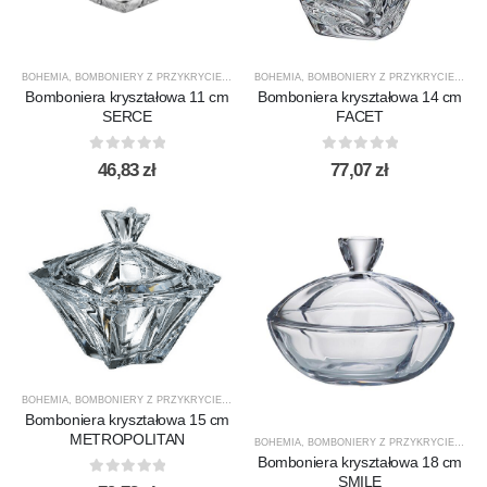
BOHEMIA
,
BOMBONIERY Z PRZYKRYCIEM
,
PREZENTY
BOHEMIA
,
PRODUCENCI
,
BOMBONIERY Z PRZYKRYCIEM
,
PRODUKTY
,
SALATERY
,
FAC
Bomboniera kryształowa 11 cm
Bomboniera kryształowa 14 cm
SERCE
FACET
0
out of 5
0
out of 5
46,83
zł
77,07
zł
BOHEMIA
,
BOMBONIERY Z PRZYKRYCIEM
,
METROPOLITAN B.
,
PRODUCENCI
,
PRODUKTY
,
SA
Bomboniera kryształowa 15 cm
METROPOLITAN
BOHEMIA
,
BOMBONIERY Z PRZYKRYCIEM
,
PR
Bomboniera kryształowa 18 cm
SMILE
0
out of 5