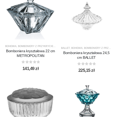
BOHEMIA
,
BOMBONIERY Z PRZYKRYCIEM
,
METROPOLITAN B.
,
PRODUCENCI
,
PRODUKTY
,
SA
BALLET
,
BOHEMIA
,
BOMBONIERY Z PRZYKRYCIEM
Bomboniera kryształowa 22 cm
Bomboniera kryształowa 24,5
METROPOLITAN
cm BALLET
0
out of 5
141,49
zł
0
out of 5
225,15
zł