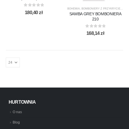
BOHEMIA
,
BOMBONIERY Z PRZYKRYCIEM
,
DL
0
out of 5
180,40
zł
SAMBA GREY BOMBONIERA
210
0
out of 5
168,14
zł
HURTOWNIA
O nas
Blog