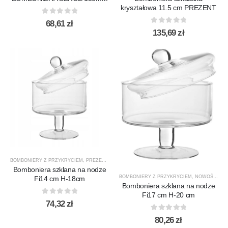
kryształowa 11.5 cm PREZENT
0
out of 5
68,61
zł
0
out of 5
135,69
zł
BOMBONIERY Z PRZYKRYCIEM
,
PREZENTY
,
PRODUCENCI
,
PRODUKTY
,
SALATERY
,
SIGMA-G
Bomboniera szklana na nodze
BOMBONIERY Z PRZYKRYCIEM
,
NOWOŚCI
,
PR
Fi14 cm H-18cm
Bomboniera szklana na nodze
Fi17 cm H-20 cm
0
out of 5
74,32
zł
0
out of 5
80,26
zł