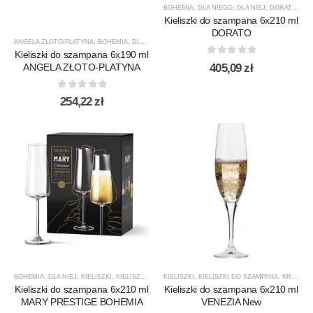
BOHEMIA
,
DLA NIEGO
,
DLA NIEJ
,
DORATO
,
KIE
Kieliszki do szampana 6x210 ml
DORATO
ANGELA ZŁOTO/PLATYNA
,
BOHEMIA
,
DLA NIEJ
,
KIELISZKI
,
KIELISZKI DO SZAMPANA
,
NOWOŚC
Kieliszki do szampana 6x190 ml
0
out of 5
405,09
zł
ANGELA ZŁOTO-PLATYNA
0
out of 5
254,22
zł
BOHEMIA
,
DLA NIEJ
,
KIELISZKI
,
KIELISZKI DO SZAMPANA
KIELISZKI
,
,
KIELISZKI DO SZAMPANA
MARY
,
NOWOŚCI
,
PREZENTY
,
KROSNO GLASS
,
PRO
Kieliszki do szampana 6x210 ml
Kieliszki do szampana 6x210 ml
MARY PRESTIGE BOHEMIA
VENEZIA New