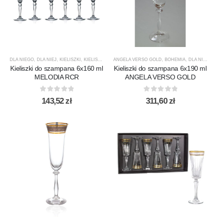
DLA NIEGO
,
DLA NIEJ
,
KIELISZKI
,
KIELISZKI DO SZAMPANA
ANGELA VERSO GOLD
,
MELODIA
,
,
BOHEMIA
PREZENTY
,
DLA NIEJ
,
PRODUCEN
,
KI
Kieliszki do szampana 6x160 ml
Kieliszki do szampana 6x190 ml
MELODIA RCR
ANGELA VERSO GOLD
0
out of 5
0
out of 5
143,52
zł
311,60
zł