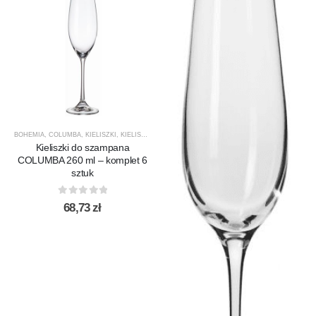
BOHEMIA
,
COLUMBA
,
KIELISZKI
,
KIELISZKI DO SZAMPANA
,
NOWOŚCI
,
PRODUCENCI
,
PRODU
Kieliszki do szampana
COLUMBA 260 ml – komplet 6
sztuk
0
out of 5
68,73
zł