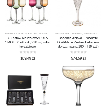
BOHEMIA
,
KIELISZKI
,
KIELISZKI DO SZAMPANA
,
BESTSELLERY
NOWOŚCI
,
PRODUCENCI
,
BOHEMIA
,
JIHLAVA NICOLETTE
,
PRODUKTY
⭐ Zestaw Kieliszków ARDEA
Bohemia Jihlava – Nicolette
SMOKEY – 6 szt., 220 ml, szkło
Gold/Mat – Zestaw kieliszków
kryształowe
do szampana 180 ml (6 szt.)
0
out of 5
0
out of 5
109,49
zł
574,59
zł