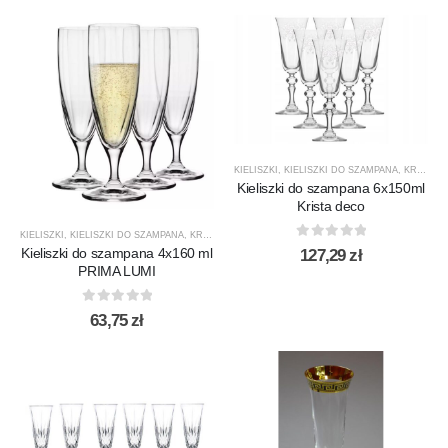
KIELISZKI
,
KIELISZKI DO SZAMPANA
,
KRISTA DECO
Kieliszki do szampana 6x150ml
Krista deco
KIELISZKI
,
KIELISZKI DO SZAMPANA
,
KROSNO GLASS
,
NOWOŚCI
,
PREZENTY
,
PRIMA LUMI
,
P
0
out of 5
Kieliszki do szampana 4x160 ml
127,29
zł
PRIMA LUMI
0
out of 5
63,75
zł