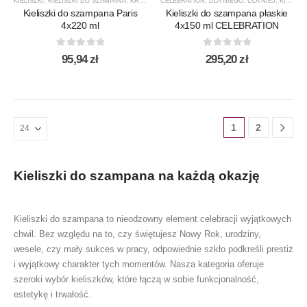
KIELISZKI
,
KIELISZKI DO SZAMPANA
,
KROSNO GLASS
CELEBRATION
,
NOWOŚCI
,
DLA NIEGO
,
PARIS
,
PREZENTY
,
DLA NIEJ
,
,
KIELISZKI
PRODUC
Kieliszki do szampana Paris
Kieliszki do szampana płaskie
4x220 ml
4x150 ml CELEBRATION
0
out of 5
0
out of 5
95,94
zł
295,20
zł
1
2
Kieliszki do szampana na każdą okazję
Kieliszki do szampana to nieodzowny element celebracji wyjątkowych
chwil. Bez względu na to, czy świętujesz Nowy Rok, urodziny,
wesele, czy mały sukces w pracy, odpowiednie szkło podkreśli prestiż
i wyjątkowy charakter tych momentów. Nasza kategoria oferuje
szeroki wybór kieliszków, które łączą w sobie funkcjonalność,
estetykę i trwałość.