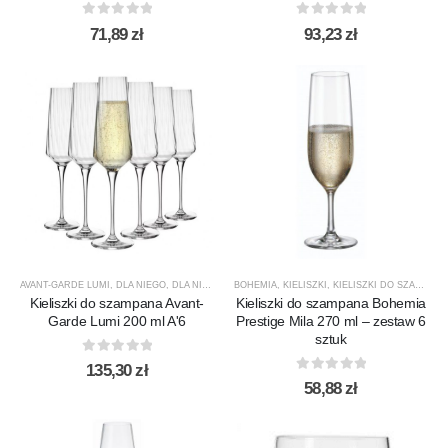
0
out of 5
0
out of 5
71,89
zł
93,23
zł
AVANT-GARDE LUMI
,
DLA NIEGO
,
DLA NIEJ
,
KIELISZKI
BOHEMIA
,
KIELISZKI DO SZAMPANA
,
KIELISZKI
,
KIELISZKI DO SZAMPANA
,
KROSNO GL
Kieliszki do szampana Avant-
Kieliszki do szampana Bohemia
Garde Lumi 200 ml A'6
Prestige Mila 270 ml – zestaw 6
sztuk
0
out of 5
135,30
zł
0
out of 5
58,88
zł