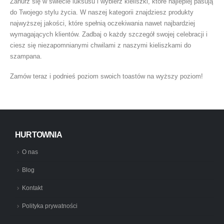
Zanurz się w świecie luksusu i wybierz kieliszki, które najlepiej pasują
do Twojego stylu życia. W naszej kategorii znajdziesz produkty
najwyższej jakości, które spełnią oczekiwania nawet najbardziej
wymagających klientów. Zadbaj o każdy szczegół swojej celebracji i
ciesz się niezapomnianymi chwilami z naszymi kieliszkami do
szampana.
Zamów teraz i podnieś poziom swoich toastów na wyższy poziom!
HURTOWNIA
O nas
Blog
Kontakt
Polityka prywatności