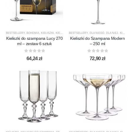
BESTSELLERY
,
BOHEMIA
,
KIELISZKI
,
KIELISZKI DO SZAMPANA
BESTSELLERY
,
,
DLA NIEGO
LUCY
,
NOWOŚCI
,
DLA NIEJ
,
PRODUCEN
,
KIELISZKI
Kieliszki do szampana Lucy 270
Kieliszki do Szampana Modern
ml – zestaw 6 sztuk
– 250 ml
0
out of 5
0
out of 5
64,24
zł
72,90
zł