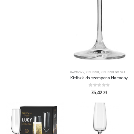
HARMONY
,
KIELISZKI
,
KIELISZKI DO SZAMPANA
Kieliszki do szampana Harmony
0
out of 5
75,42
zł