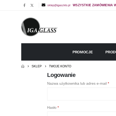
WSZYSTKIE ZAMÓWIENIA W
sklep@igaszklo.pl
PROMOCJE
PROD
SKLEP
TWOJE KONTO
Logowanie
Wym
Nazwa użytkownika lub adres e-mail
*
Wymagane
Hasło
*