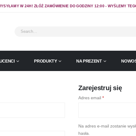
YSYŁAMY W 24H! ZŁÓŻ ZAMÓWIENIE DO GODZINY 12:00 - WYŚLEMY TEG
UCENCI
PRODUKTY
NA PREZENT
NOWOŚ
Zarejestruj się
agane
Wymagane
Adres email
*
Na adres e-mail zostanie wys
hasła.