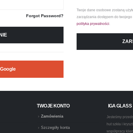
Twoje dane osobowe zostaną użyte d
Forgot Password?
zarządzania dostępem do twojego k
polityka prywatności
.
NIE
ZAR
 Google
TWOJE KONTO
IGA GLASS
Zamówienia
Jesteśmy przeds
hut szkła i krys
Szczegóły konta
współpracy klie