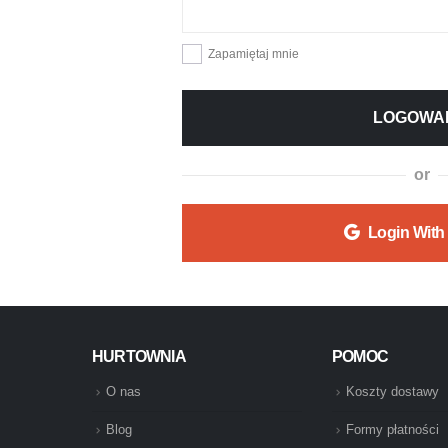
Zapamiętaj mnie
LOGOWA
or
Login With
HURTOWNIA
POMOC
O nas
Koszty dostawy
Blog
Formy płatności