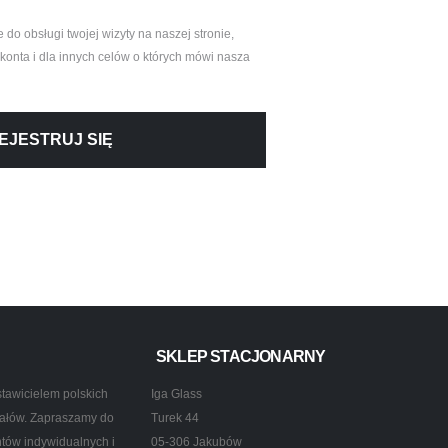
o obsługi twojej wizyty na naszej stronie,
onta i dla innych celów o których mówi nasza
EJESTRUJ SIĘ
SKLEP STACJONARNY
tawicielem polskich
Iga Glass
ztałów. Zapraszamy do
Turek 44
ntów indywidualnych i
05-306 Jakubów