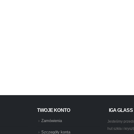
TWOJE KONTO
IGA GLASS
Zamówienia
Jesteśmy przeds
hut szkła i krys
Szczegóły konta