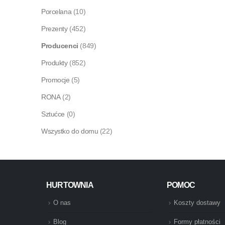
Porcelana
(10)
Prezenty
(452)
Producenci
(849)
Produkty
(852)
Promocje
(5)
RONA
(2)
Sztućce
(0)
Wszystko do domu
(22)
HURTOWNIA
POMOC
O nas
Koszty dostawy
Blog
Formy płatności