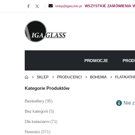
WSZYSTKIE ZAMÓWIENIA W
sklep@igaszklo.pl
PROMOCJE
PROD
SKLEP
PRODUCENCI
BOHEMIA
FLAT/KAT
Kategorie Produktów
Bestsellery
(95)
Nie z
Bez kategorii
(5)
Dla kwiaciarni
(71)
Nowości
(371)