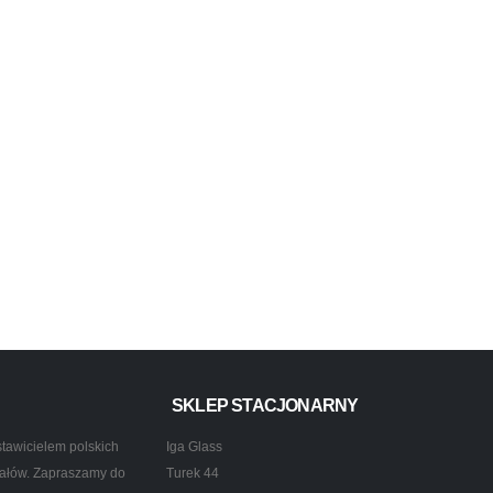
SKLEP STACJONARNY
tawicielem polskich
Iga Glass
ztałów. Zapraszamy do
Turek 44