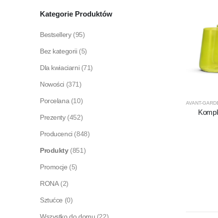
Kategorie Produktów
Bestsellery
(95)
Bez kategorii
(5)
Dla kwiaciarni
(71)
Nowości
(371)
Porcelana
(10)
AVANT-GARD
Kompl
Prezenty
(452)
Producenci
(848)
Produkty
(851)
Promocje
(5)
RONA
(2)
Sztućce
(0)
Wszystko do domu
(22)