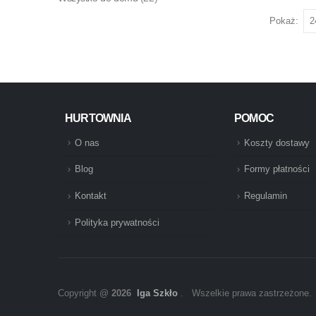
Pokaż:
HURTOWNIA
POMOC
O nas
Koszty dostawy
Blog
Formy płatności
Kontakt
Regulamin
Polityka prywatności
Copyright @
2026
Iga Szkło
. Wszelkie prawa zastrzeżone.