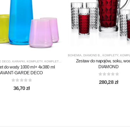
BOHEMIA
,
DIAMOND B.
,
KOMPLETY
,
KOMPLETY 
Zestaw do napojów, soku, wo
E DECO
,
KARAFKI
,
KOMPLETY
,
KOMPLETY DO WODY / SOKÓW
,
KROSNO GLASS
,
NOWOŚC
DIAMOND
et do wody 1000 ml+ 4x380 ml
AVANT-GARDE DECO
0
out of 5
280,28
zł
0
out of 5
36,70
zł