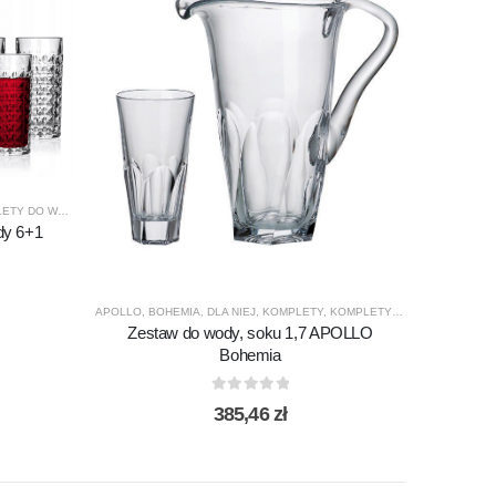
DO WODY / SOKÓW
,
PREZENTY
,
PRODUCENCI
,
PRODUKTY
,
URODZINY
dy 6+1
I
,
PREZENTY
,
PRODUCENCI
,
PRODUKTY
,
SPECJALNE
,
SZKLANKI
APOLLO
,
BOHEMIA
,
DLA NIEJ
,
KOMPLETY
,
KOMPLETY DO WODY / SOKÓW
Zestaw do wody, soku 1,7 APOLLO
Bohemia
0
out of 5
385,46
zł