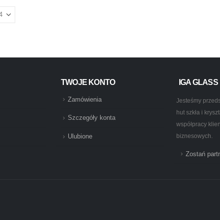
TWOJE KONTO
IGA GLASS
Zamówienia
Jesteśmy przeds
hut szkła i krys
Szczegóły konta
współpracy klie
biznesowych.
Ulubione
Zostań par