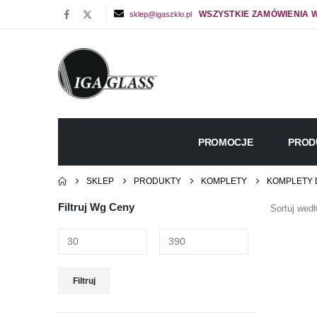
WSZYSTKIE ZAMÓWIENIA W
sklep@igaszklo.pl
PROMOCJE
PROD
SKLEP
PRODUKTY
KOMPLETY
KOMPLETY 
Filtruj Wg Ceny
Sortuj wedł
Cena
Cena
Filtruj
min
max