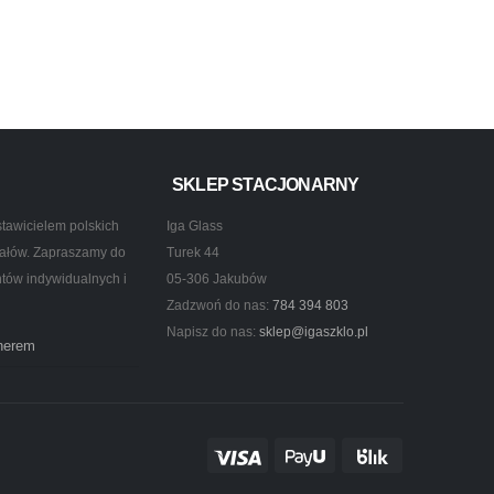
SKLEP STACJONARNY
tawicielem polskich
Iga Glass
ztałów. Zapraszamy do
Turek 44
ntów indywidualnych i
05-306 Jakubów
Zadzwoń do nas:
784 394 803
Napisz do nas:
sklep@igaszklo.pl
tnerem