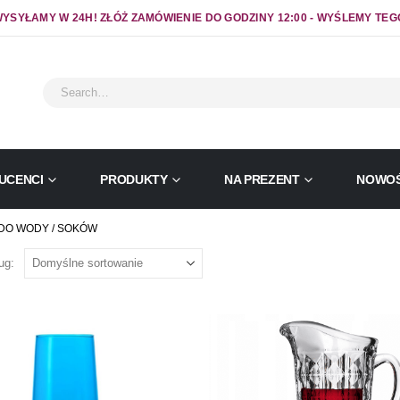
YSYŁAMY W 24H! ZŁÓŻ ZAMÓWIENIE DO GODZINY 12:00 - WYŚLEMY TEG
UCENCI
PRODUKTY
NA PREZENT
NOWOŚ
DO WODY / SOKÓW
ug: