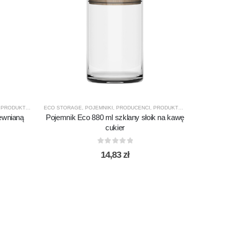
,
PRODUKTY
,
TREND GLASS
ECO STORAGE
,
POJEMNIKI
,
PRODUCENCI
,
PRODUKTY
,
TREND GLASS
ewnianą
Pojemnik Eco 880 ml szklany słoik na kawę
cukier
0
out of 5
14,83
zł