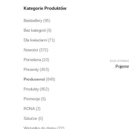
Kategorie Produktów
Bestsellery
(95)
Bez kategorii
(5)
Dla kwiaciarni
(71)
Nowości
(372)
Porcelana
(10)
ECO STORA
Pojemn
Prezenty
(453)
Producenci
(849)
Produkty
(852)
Promocje
(5)
RONA
(2)
Sztućce
(0)
Wszystko do domu
(22)