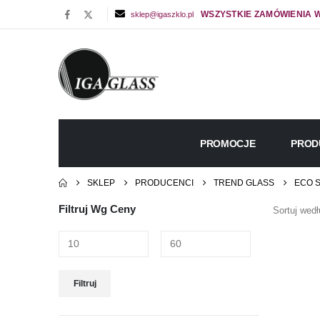
WSZYSTKIE ZAMÓWIENIA W
sklep@igaszklo.pl
PROMOCJE
PROD
SKLEP
PRODUCENCI
TREND GLASS
ECO 
Filtruj Wg Ceny
Sortuj wedł
Cena
Cena
Filtruj
min
max