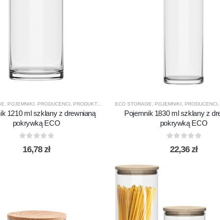
GE
,
POJEMNIKI
,
PRODUCENCI
,
PRODUKTY
,
TREND GLASS
ECO STORAGE
,
POJEMNIKI
,
PRODUCENCI
ik 1210 ml szklany z drewnianą
Pojemnik 1830 ml szklany z dr
pokrywką ECO
pokrywką ECO
0
out of 5
0
out of 5
16,78
zł
22,36
zł