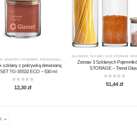
DLA NIEGO
,
DLA NIEJ
,
ECO STORAGE
,
NOW
GE
,
NOWOŚCI
,
POJEMNIKI
,
PRODUCENCI
,
PRODUKTY
,
TREND GLASS
,
WSZYSTKO DO DOM
Zestaw 3 Szklanych Pojemni
k szklany z pokrywką drewnianą
STORAGE – Trend Glas
SET TG-35532 ECO – 530 ml
0
out of 5
51,44
zł
0
out of 5
12,30
zł