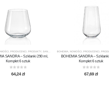
OWOŚCI
,
PRODUCENCI
,
PRODUKTY
,
SANDRA
,
SZKLANKI
BOHEMIA
,
SZKLANKI DO WHISKY
,
NOWOŚCI
,
PRODUCENCI
,
SZKLANKI
,
PROD
A SANDRA – Szklanki 290 ml,
BOHEMIA SANDRA – Szklanki 
Komplet 6 sztuk
Komplet 6 sztuk
0
out of 5
0
out of 5
64,24
zł
67,69
zł