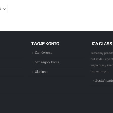
TWOJE KONTO
IGA GLASS
Zamówienia
Jesteśmy przeds
hut szkła i krys
Szczegóły konta
współpracy klie
biznesowych.
Ulubione
Zostań par