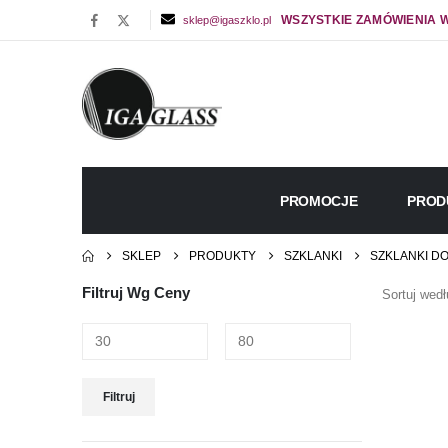
WSZYSTKIE ZAMÓWIENIA W
sklep@igaszklo.pl
PROMOCJE
PROD
SKLEP
PRODUKTY
SZKLANKI
SZKLANKI DO
Filtruj Wg Ceny
Sortuj wedł
Cena
Cena
Filtruj
min
max