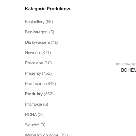
Kategorie Produktów
Bestsellery
(95)
Bez kategorii
(5)
Dla kwiaciarni
(71)
Nowości
(371)
Porcelana
(10)
BOHEMIA
,
N
BOHEMI
Prezenty
(452)
Producenci
(849)
Produkty
(852)
Promocje
(5)
RONA
(2)
Sztućce
(0)
Wszystko do domu
(22)