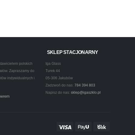
SKLEP STACJONARNY
tawicielem polskich
Iga Glass
ztałów. Zapraszamy do
Turek 44
ntów indywidualnych i
05-306 Jakubów
Zadzwoń do nas:
784 394 803
Napisz do nas:
sklep@igaszklo.pl
tnerem