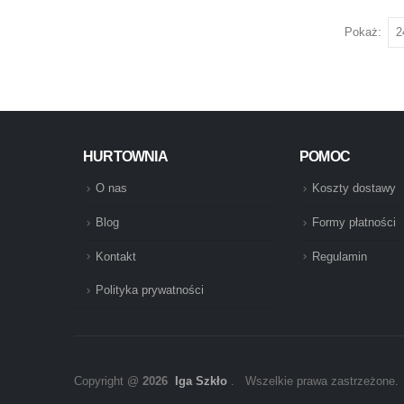
Pokaż:
HURTOWNIA
POMOC
O nas
Koszty dostawy
Blog
Formy płatności
Kontakt
Regulamin
Polityka prywatności
Copyright @
2026
Iga Szkło
. Wszelkie prawa zastrzeżone.