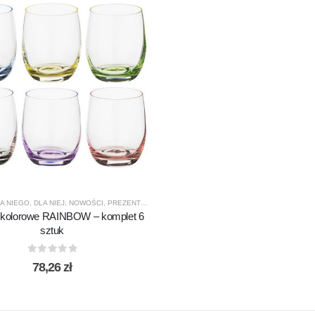
A NIEGO
,
DLA NIEJ
,
NOWOŚCI
,
PREZENTY
,
PRODUCENCI
,
PRODUKTY
,
RAINBOW
,
SPECJAL
 kolorowe RAINBOW – komplet 6
sztuk
0
out of 5
78,26
zł