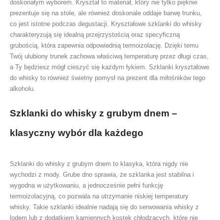
doskonałym wyborem. Kryształ to materiał, który nie tylko pięknie
prezentuje się na stole, ale również doskonale oddaje barwę trunku,
co jest istotne podczas degustacji. Kryształowe szklanki do whisky
charakteryzują się idealną przejrzystością oraz specyficzną
grubością, która zapewnia odpowiednią termoizolację. Dzięki temu
Twój ulubiony trunek zachowa właściwą temperaturę przez długi czas,
a Ty będziesz mógł cieszyć się każdym łykiem. Szklanki kryształowe
do whisky to również świetny pomysł na prezent dla miłośników tego
alkoholu.
Szklanki do whisky z grubym dnem –
klasyczny wybór dla każdego
Szklanki do whisky z grubym dnem to klasyka, która nigdy nie
wychodzi z mody. Grube dno sprawia, że szklanka jest stabilna i
wygodna w użytkowaniu, a jednocześnie pełni funkcję
termoizolacyjną, co pozwala na utrzymanie niskiej temperatury
whisky. Takie szklanki idealnie nadają się do serwowania whisky z
lodem lub z dodatkiem kamiennych kostek chłodzących, które nie