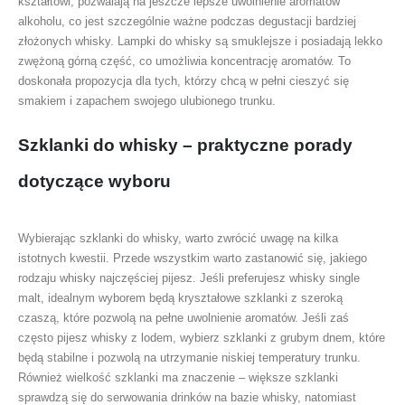
kształtowi, pozwalają na jeszcze lepsze uwolnienie aromatów
alkoholu, co jest szczególnie ważne podczas degustacji bardziej
złożonych whisky. Lampki do whisky są smuklejsze i posiadają lekko
zwężoną górną część, co umożliwia koncentrację aromatów. To
doskonała propozycja dla tych, którzy chcą w pełni cieszyć się
smakiem i zapachem swojego ulubionego trunku.
Szklanki do whisky – praktyczne porady
dotyczące wyboru
Wybierając szklanki do whisky, warto zwrócić uwagę na kilka
istotnych kwestii. Przede wszystkim warto zastanowić się, jakiego
rodzaju whisky najczęściej pijesz. Jeśli preferujesz whisky single
malt, idealnym wyborem będą kryształowe szklanki z szeroką
czaszą, które pozwolą na pełne uwolnienie aromatów. Jeśli zaś
często pijesz whisky z lodem, wybierz szklanki z grubym dnem, które
będą stabilne i pozwolą na utrzymanie niskiej temperatury trunku.
Również wielkość szklanki ma znaczenie – większe szklanki
sprawdzą się do serwowania drinków na bazie whisky, natomiast