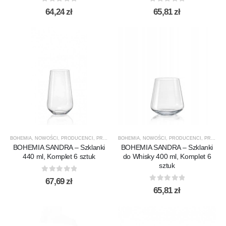
0
out of 5
0
out of 5
64,24
zł
65,81
zł
BOHEMIA
,
NOWOŚCI
,
PRODUCENCI
,
PRODUKTY
BOHEMIA
,
SANDRA
,
NOWOŚCI
,
SZKLANKI
,
PRODUCENCI
,
SZKLANKI DO DRINKÓW
,
PRODUKTY
BOHEMIA SANDRA – Szklanki
BOHEMIA SANDRA – Szklanki
440 ml, Komplet 6 sztuk
do Whisky 400 ml, Komplet 6
sztuk
0
out of 5
67,69
zł
0
out of 5
65,81
zł