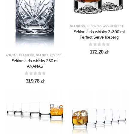
DLA NIEGO
,
KROSNO GLASS
,
PERFECT SERVE
Szklanki do whisky 2x300 ml
Perfect Serve Iceberg
0
out of 5
172,20
zł
ANANAS
,
DLA NIEGO
,
DLA NIEJ
,
KRYSZTAŁY
,
NOWOŚCI
,
PREZENTY
,
PRODUCENCI
,
PRODUKT
Szklanki do whisky 280 ml
ANANAS
0
out of 5
319,78
zł