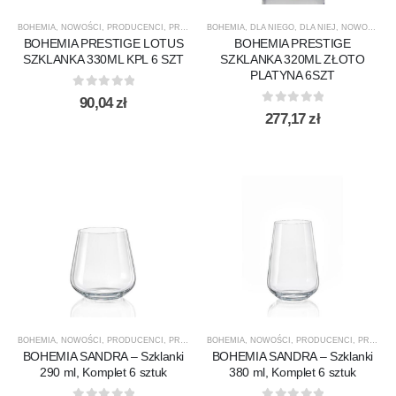
BOHEMIA
,
NOWOŚCI
,
PRODUCENCI
,
PRODUKTY
BOHEMIA
,
SZKLANKI
,
DLA NIEGO
,
SZKLANKI DO WHISKY
,
DLA NIEJ
,
NOWOŚCI
,
P
BOHEMIA PRESTIGE LOTUS
BOHEMIA PRESTIGE
SZKLANKA 330ML KPL 6 SZT
SZKLANKA 320ML ZŁOTO
PLATYNA 6SZT
0
out of 5
90,04
zł
0
out of 5
277,17
zł
BOHEMIA
,
NOWOŚCI
,
PRODUCENCI
,
PRODUKTY
BOHEMIA
,
SANDRA
,
NOWOŚCI
,
SZKLANKI
,
PRODUCENCI
,
SZKLANKI DO WHISKY
,
PRODUKTY
BOHEMIA SANDRA – Szklanki
BOHEMIA SANDRA – Szklanki
290 ml, Komplet 6 sztuk
380 ml, Komplet 6 sztuk