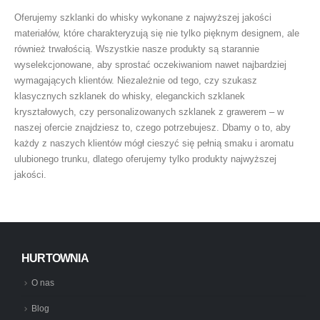
Oferujemy szklanki do whisky wykonane z najwyższej jakości
materiałów, które charakteryzują się nie tylko pięknym designem, ale
również trwałością. Wszystkie nasze produkty są starannie
wyselekcjonowane, aby sprostać oczekiwaniom nawet najbardziej
wymagających klientów. Niezależnie od tego, czy szukasz
klasycznych szklanek do whisky, eleganckich szklanek
kryształowych, czy personalizowanych szklanek z grawerem – w
naszej ofercie znajdziesz to, czego potrzebujesz. Dbamy o to, aby
każdy z naszych klientów mógł cieszyć się pełnią smaku i aromatu
ulubionego trunku, dlatego oferujemy tylko produkty najwyższej
jakości.
HURTOWNIA
O nas
Blog