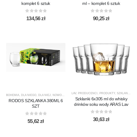
komplet 6 sztuk
ml – komplet 6 sztuk
0
out of 5
0
out of 5
134,56
zł
90,25
zł
LAV
,
PRODUCENCI
,
PRODUKTY
,
SZKLANKI
,
SZ
BOHEMIA
,
DLA NIEGO
,
DLA NIEJ
,
NOWOŚCI
,
PREZENTY
,
PRODUCENCI
,
PRODUKTY
,
SZKLANK
Szklanki 6x305 ml do whisky
RODOS SZKLANKA 380ML 6
drinków soku wody ARAS Lav
SZT
0
out of 5
30,63
zł
0
out of 5
55,62
zł