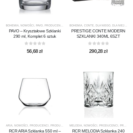
BOHEMIA
,
NOWOŚCI
,
PAVO
,
PRODUCENCI
,
PRODUKTY
BOHEMIA
,
SZKLANKI
,
CONTE
,
,
DLA NIEGO
SZKLANKI DO WHISKY
,
DLA NIEJ
,
NOW
,
SZ
PAVO – Kryształowe Szklanki
PRESTIGE CONTE MODERN
290 ml, Komplet 6 sztuk
SZKLANKI 340ML 6SZT
0
out of 5
0
out of 5
56,68
zł
290,28
zł
ARIA
,
NOWOŚCI
,
PRODUCENCI
,
PRODUKTY
,
RCR
MELODIA
,
SZKLANKI
,
NOWOŚCI
,
SZKLANKI DO DRINKÓW / KOKT
,
PRODUCENCI
,
PRODUKTY
RCR ARIA Szklanka 550 ml –
RCR MELODIA Szklanka 240