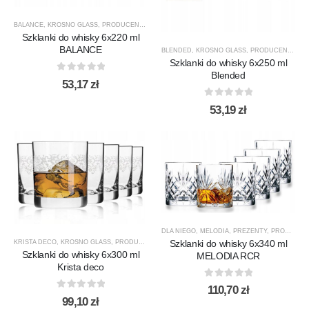
BALANCE
,
KROSNO GLASS
,
PRODUCENCI
,
PRODUKTY
,
SZKLANKI
,
SZKLANKI DO OKOLICZN
Szklanki do whisky 6x220 ml
BALANCE
BLENDED
,
KROSNO GLASS
,
PRODUCENCI
,
PR
Szklanki do whisky 6x250 ml
Blended
0
out of 5
53,17
zł
0
out of 5
53,19
zł
DLA NIEGO
,
MELODIA
,
PREZENTY
,
PRODUCENCI
Szklanki do whisky 6x340 ml
KRISTA DECO
,
KROSNO GLASS
,
PRODUCENCI
,
PRODUKTY
,
SZKLANKI
,
SZKLANKI DO WHISKY
Szklanki do whisky 6x300 ml
MELODIA RCR
Krista deco
0
out of 5
110,70
zł
0
out of 5
99,10
zł