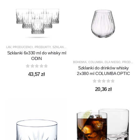
LAV
,
PRODUCENCI
,
PRODUKTY
,
SZKLANKI
,
SZKLANKI DO DRINKÓW / KOKTAJLI
,
SZKLANKI D
Szklanki 6x330 ml do whisky ml
ODIN
BOHEMIA
,
COLUMBA
,
DLA NIEGO
,
PRODUCENCI
Szklanki do drinków whisky
0
out of 5
2x380 ml COLUMBA OPTIC
43,57
zł
0
out of 5
20,36
zł