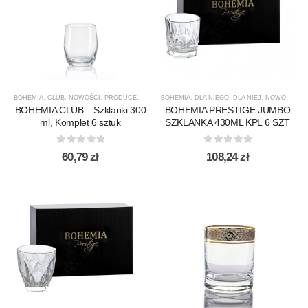
BOHEMIA
,
CLUB
,
NOWOŚCI
,
PRODUCENCI
,
PRODUKTY
BOHEMIA
,
,
SZKLANKI
DLA NIEGO
,
SZKLANKI DO WHISKY
,
DLA NIEJ
,
NOWOŚCI
,
,
S
P
BOHEMIA CLUB – Szklanki 300
BOHEMIA PRESTIGE JUMBO
ml, Komplet 6 sztuk
SZKLANKA 430ML KPL 6 SZT
0
out of 5
0
out of 5
60,79
zł
108,24
zł