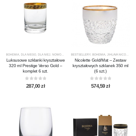
BOHEMIA
,
DLA NIEGO
,
DLA NIEJ
,
NOWOŚCI
,
PREZENTY
BESTSELLERY
,
PRODUCENCI
,
BOHEMIA
,
,
PRODUKTY
JIHLAVA NICOLETTE
,
SPECJAL
Luksusowe szklanki kryształowe
Nicolette Gold/Mat – Zestaw
320 ml Prestige Verso Gold –
kryształowych szklanek 350 ml
komplet 6 szt.
(6 szt.)
0
out of 5
0
out of 5
287,00
zł
574,59
zł