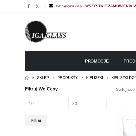
WSZYSTKIE ZAMÓWIENIA W
sklep@igaszklo.pl
PROMOCJE
PROD
SKLEP
PRODUKTY
KIELISZKI
KIELISZKI DO
Filtruj Wg Ceny
Sortuj wedł
Cena
Cena
Filtruj
min
max