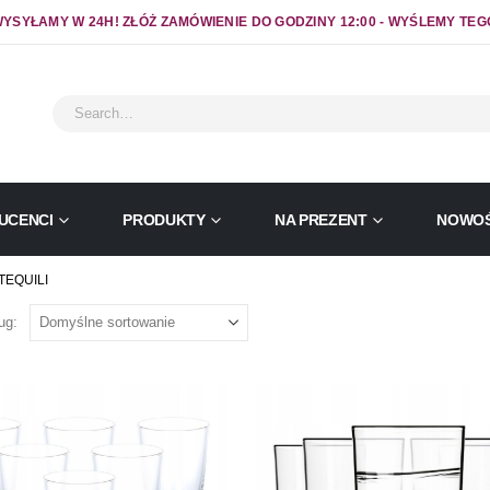
YSYŁAMY W 24H! ZŁÓŻ ZAMÓWIENIE DO GODZINY 12:00 - WYŚLEMY TEG
UCENCI
PRODUKTY
NA PREZENT
NOWOŚ
 TEQUILI
ug: