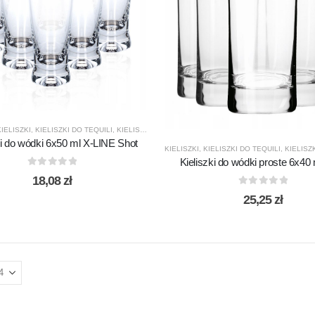
KIELISZKI
,
KIELISZKI DO TEQUILI
,
KIELISZKI DO WÓDKI
,
KROSNO GLASS
,
PREZENTY
,
PRO
ki do wódki 6x50 ml X-LINE Shot
KIELISZKI
,
KIELISZKI DO TEQUILI
,
KIELISZK
Kieliszki do wódki proste 6x40
0
out of 5
18,08
zł
0
out of 5
25,25
zł