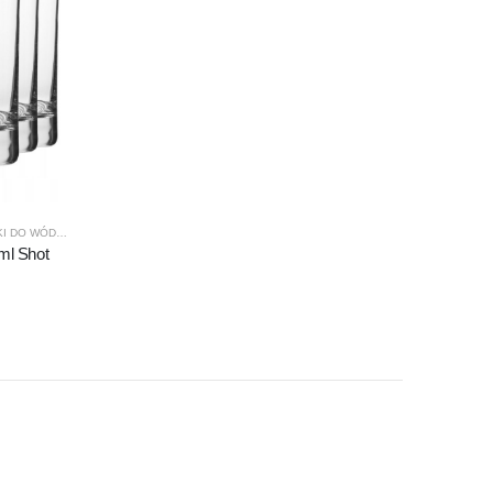
DUCENCI
,
PRODUKTY
,
SHOT
,
X-LINE
I DO WÓDKI
,
KROSNO GLASS
,
PRODUCENCI
,
PRODUKTY
,
SHOT
 ml Shot