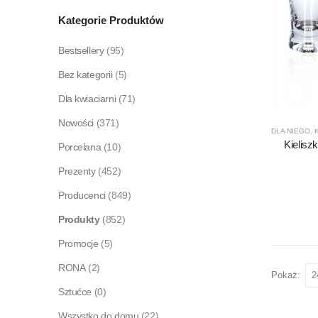
Kategorie Produktów
Bestsellery
(95)
Bez kategorii
(5)
Dla kwiaciarni
(71)
Nowości
(371)
DLA NIEGO
,
Kielisz
Porcelana
(10)
Prezenty
(452)
Producenci
(849)
Produkty
(852)
Promocje
(5)
RONA
(2)
Pokaż:
Sztućce
(0)
Wszystko do domu
(22)