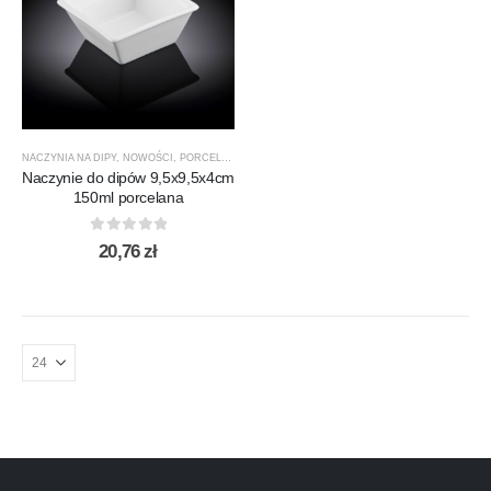
NACZYNIA NA DIPY
,
NOWOŚCI
,
PORCELANA
,
PRODUCENCI
,
PRODUKTY
,
SALATERY
,
WILMAX
Naczynie do dipów 9,5x9,5x4cm
150ml porcelana
0
out of 5
20,76
zł