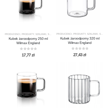
PRODUCENCI
,
PRODUKTY
,
SZKLANKI
,
SZKLANKI DO HERBATY
PRODUCENCI
,
PRODUKTY
,
SZKLANKI
,
SZKLANKI DO HERBATY
,
SZKLANKI DO KAWY
,
SZKLAN
Kubek żaroodporny 320 ml
Kubek żaroodporny 250 ml
Wilmax England
Wilmax England
0
out of 5
0
out of 5
27,43
zł
17,77
zł