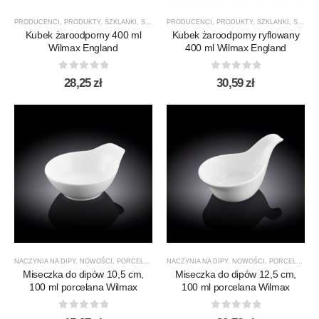
PRODUCENCI
,
PRODUKTY
,
SZKLANKI
,
SZKLANKI DO HERBATY
PRODUCENCI
,
PRODUKTY
,
SZKLANKI DO KAWY
,
SZKLANKI
,
,
SZKLAN
SZKLANKI DO HERBATY
Kubek żaroodporny 400 ml
Kubek żaroodporny ryflowany
Wilmax England
400 ml Wilmax England
0
out of 5
0
out of 5
28,25
zł
30,59
zł
NACZYNIA NA DIPY
,
NOWOŚCI
,
PORCELANA
,
PRODUCENCI
NACZYNIA NA DIPY
,
PRODUKTY
,
NOWOŚCI
,
SALATERY
,
PORCELANA
,
WILMAX
,
P
Miseczka do dipów 10,5 cm,
Miseczka do dipów 12,5 cm,
100 ml porcelana Wilmax
100 ml porcelana Wilmax
0
out of 5
0
out of 5