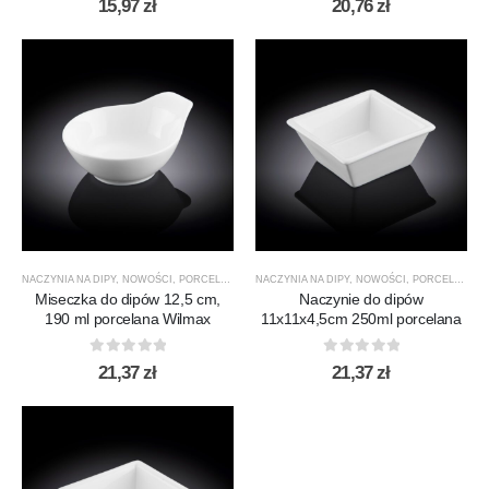
15,97
zł
20,76
zł
NACZYNIA NA DIPY
,
NOWOŚCI
,
PORCELANA
,
PRODUCENCI
NACZYNIA NA DIPY
,
PRODUKTY
,
NOWOŚCI
,
SALATERY
,
PORCELANA
,
WILMAX
,
P
Miseczka do dipów 12,5 cm,
Naczynie do dipów
190 ml porcelana Wilmax
11x11x4,5cm 250ml porcelana
0
out of 5
0
out of 5
21,37
zł
21,37
zł