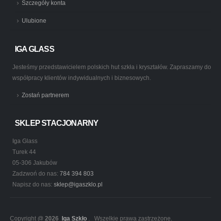
Szczegóły konta
Ulubione
IGA GLASS
Jesteśmy przedstawicielem polskich hut szkła i kryształów. Zapraszamy do
współpracy klientów indywidualnych i biznesowych.
Zostań partnerem
SKLEP STACJONARNY
Iga Glass
Turek 44
05-306 Jakubów
Zadzwoń do nas:
784 394 803
Napisz do nas:
sklep@igaszklo.pl
Copyright @
2026
Iga Szkło
. Wszelkie prawa zastrzeżone.