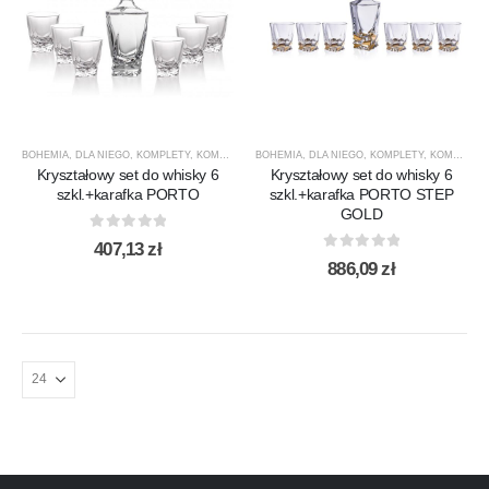
BOHEMIA
,
DLA NIEGO
,
KOMPLETY
,
KOMPLETY DO WHISKY
BOHEMIA
,
DLA NIEGO
,
PORTO STEP
,
KOMPLETY
,
PREZENTY
,
KOMPLETY DO WHISKY
,
PRODU
Kryształowy set do whisky 6
Kryształowy set do whisky 6
szkl.+karafka PORTO
szkl.+karafka PORTO STEP
GOLD
0
out of 5
407,13
zł
0
out of 5
886,09
zł