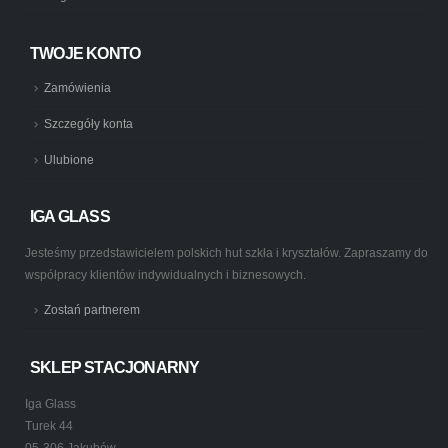
TWOJE KONTO
Zamówienia
Szczegóły konta
Ulubione
IGA GLASS
Jesteśmy przedstawicielem polskich hut szkła i kryształów. Zapraszamy do
współpracy klientów indywidualnych i biznesowych.
Zostań partnerem
SKLEP STACJONARNY
Iga Glass
Turek 44