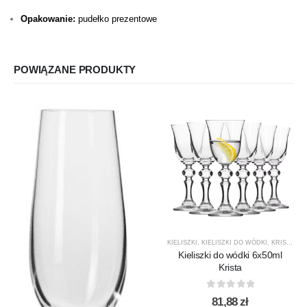
Opakowanie:
pudełko prezentowe
POWIĄZANE PRODUKTY
KIELISZKI
,
KIELISZKI DO WÓDKI
,
KRISTA
,
KR
Kieliszki do wódki 6x50ml
Krista
0
out of 5
81,88
zł