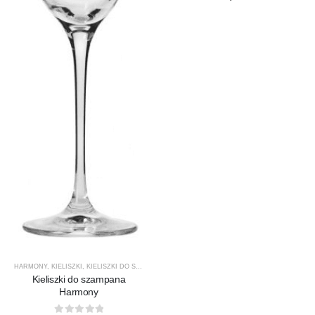
HARMONY
,
KIELISZKI
,
KIELISZKI DO SZAMPANA
,
KROSNO GLASS
,
PRODUCENCI
,
PRODUKTY
Kieliszki do szampana
Harmony