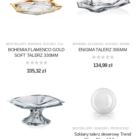
BESTSELLERY
,
BOHEMIA
,
DLA NIEJ
,
FLAMENCO
BOHEMIA
,
NOWOŚCI
,
DLA NIEGO
,
PREZENTY
,
DLA NIEJ
,
PRODUCENCI
,
ENIGMA
,
PROD
,
NO
BOHEMIA FLAMENCO GOLD
ENIGMA TALERZ 355MM
SOFT TALERZ 330MM
0
out of 5
134,99
zł
0
out of 5
335,32
zł
BESTSELLERY
,
NOWOŚCI
,
PRODUCENCI
,
PRO
Szklany talerz deserowy Trend