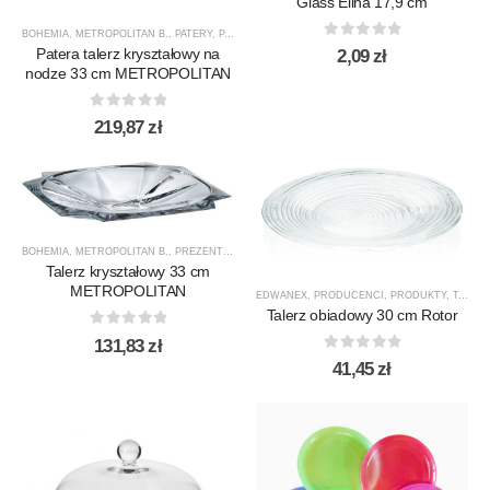
Glass Elina 17,9 cm
BOHEMIA
,
METROPOLITAN B.
,
PATERY
,
PATERY NA CIASTA
,
PATERY NA OWOCE
,
PRODUCENC
0
out of 5
Patera talerz kryształowy na
2,09
zł
nodze 33 cm METROPOLITAN
0
out of 5
219,87
zł
BOHEMIA
,
METROPOLITAN B.
,
PREZENTY
,
PRODUCENCI
,
PRODUKTY
,
SALATERY
,
TALERZE
Talerz kryształowy 33 cm
METROPOLITAN
EDWANEX
,
PRODUCENCI
,
PRODUKTY
,
TALERZE
Talerz obiadowy 30 cm Rotor
0
out of 5
131,83
zł
0
out of 5
41,45
zł