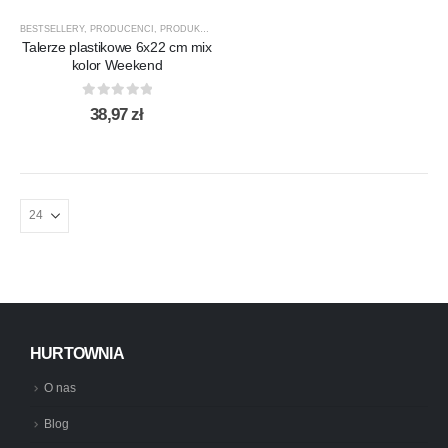
BESTSELLERY
,
PRODUCENCI
,
PRODUKTY
,
TALERZE
,
WSZYSTKO DO DOMU
Talerze plastikowe 6x22 cm mix
kolor Weekend
0
out of 5
38,97
zł
HURTOWNIA
O nas
Blog