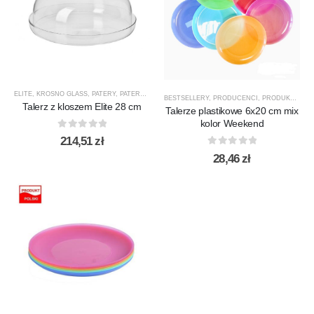
ELITE
,
KROSNO GLASS
,
PATERY
,
PATERY Z PRZYKRYCIEM
,
PRODUCENCI
,
PRODUKTY
,
SALAT
BESTSELLERY
,
PRODUCENCI
,
PRODUKTY
,
TA
Talerz z kloszem Elite 28 cm
Talerze plastikowe 6x20 cm mix
kolor Weekend
0
out of 5
214,51
zł
0
out of 5
28,46
zł