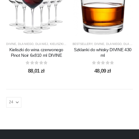
DIVINE
,
DLA NIEGO
,
DLA NIEJ
,
KIELISZKI
,
KIELISZKI DO WINA CZERWONEGO
BESTSELLERY
,
DIVINE
,
DLA NIEGO
,
KIELISZKI DO 
,
DLA NIEJ
,
Kieliszki do wina czerwonego
Szklanki do whisky DIVINE 430
Pinot Noir 6x810 ml DIVINE
ml
0
out of 5
0
out of 5
88,01
zł
48,09
zł