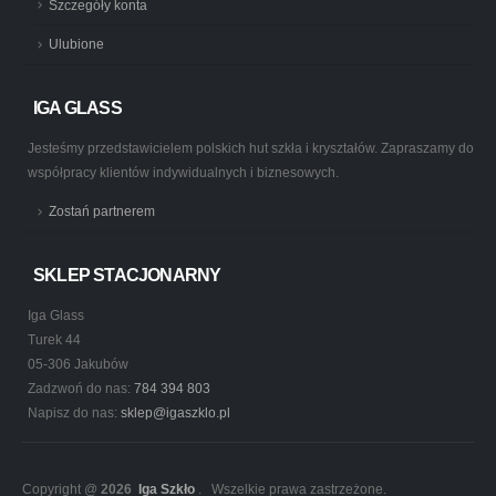
Szczegóły konta
Ulubione
IGA GLASS
Jesteśmy przedstawicielem polskich hut szkła i kryształów. Zapraszamy do
współpracy klientów indywidualnych i biznesowych.
Zostań partnerem
SKLEP STACJONARNY
Iga Glass
Turek 44
05-306 Jakubów
Zadzwoń do nas:
784 394 803
Napisz do nas:
sklep@igaszklo.pl
Copyright @
2026
Iga Szkło
. Wszelkie prawa zastrzeżone.