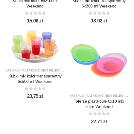
Kubki mix kolor 6x300 ml
Kubki mix kolor transparentny
Weekend
6x300 ml Weekend
0
out of 5
0
out of 5
15,06
zł
18,02
zł
ARTYKUŁY PLASTIKOWE
,
BESTSELLERY
,
FILIŻANKI / KUBKI
,
PRODUCENCI
,
PRODUKTY
,
WSZ
Kubki mix kolor transparentny
6x500 ml Weekend
0
out of 5
23,75
zł
ARTYKUŁY PLASTIKOWE
,
BESTSELLERY
,
FILIŻ
Talerze plastikowe 6x18 mix
kolor Weekend
0
out of 5
22,71
zł