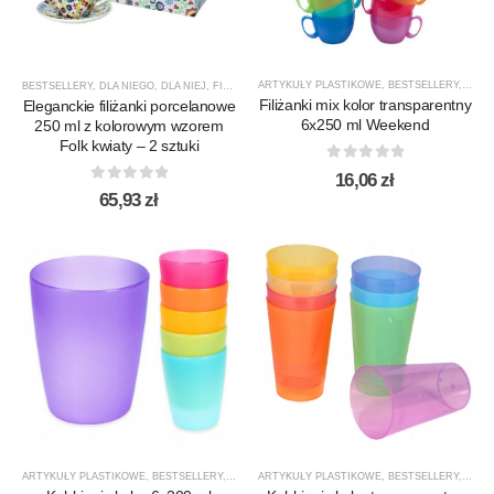
ARTYKUŁY PLASTIKOWE
,
BESTSELLERY
,
FILIŻ
BESTSELLERY
,
DLA NIEGO
,
DLA NIEJ
,
FILIŻANKI / KUBKI
,
LAV
,
NOWOŚCI
,
PORCELANA
,
PREZE
Filiżanki mix kolor transparentny
Eleganckie filiżanki porcelanowe
6x250 ml Weekend
250 ml z kolorowym wzorem
Folk kwiaty – 2 sztuki
0
out of 5
16,06
zł
0
out of 5
65,93
zł
ARTYKUŁY PLASTIKOWE
,
BESTSELLERY
,
FILIŻANKI / KUBKI
ARTYKUŁY PLASTIKOWE
,
PRODUCENCI
,
BESTSELLERY
,
PRODUKTY
,
,
FILIŻ
WSZ