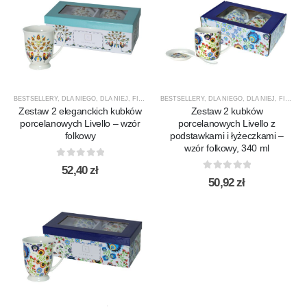
BESTSELLERY
,
DLA NIEGO
,
DLA NIEJ
,
FILIŻANKI / KUBKI
BESTSELLERY
,
LAV
,
,
NOWOŚCI
DLA NIEGO
,
PORCELANA
,
DLA NIEJ
,
FILIŻANKI / KUBKI
,
PREZE
Zestaw 2 eleganckich kubków
Zestaw 2 kubków
porcelanowych Livello – wzór
porcelanowych Livello z
folkowy
podstawkami i łyżeczkami –
wzór folkowy, 340 ml
0
out of 5
52,40
zł
0
out of 5
50,92
zł