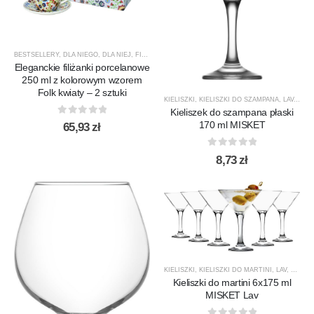
BESTSELLERY
,
DLA NIEGO
,
DLA NIEJ
,
FILIŻANKI / KUBKI
,
LAV
,
NOWOŚCI
,
PORCELANA
,
PREZE
Eleganckie filiżanki porcelanowe
250 ml z kolorowym wzorem
Folk kwiaty – 2 sztuki
KIELISZKI
,
KIELISZKI DO SZAMPANA
,
LAV
,
PRO
Kieliszek do szampana płaski
0
out of 5
170 ml MISKET
65,93
zł
0
out of 5
8,73
zł
KIELISZKI
,
KIELISZKI DO MARTINI
,
LAV
,
PRODU
Kieliszki do martini 6x175 ml
MISKET Lav