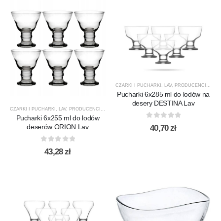
CZARKI I PUCHARKI
,
LAV
,
PRODUCENCI
,
PRO
Pucharki 6x285 ml do lodów na
desery DESTINA Lav
CZARKI I PUCHARKI
,
LAV
,
PRODUCENCI
,
PRODUKTY
,
SALATERY
Pucharki 6x255 ml do lodów
0
out of 5
deserów ORION Lav
40,70
zł
0
out of 5
43,28
zł