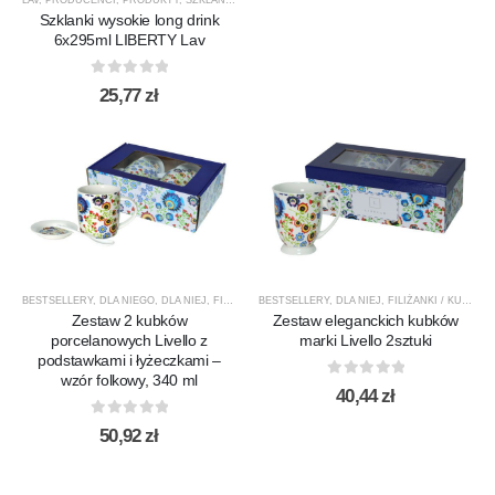
LAV
,
PRODUCENCI
,
PRODUKTY
,
SZKLANKI
,
SZKLANKI DO DRINKÓW / KOKTAJLI
Szklanki wysokie long drink
6x295ml LIBERTY Lav
0
out of 5
25,77
zł
BESTSELLERY
,
DLA NIEGO
,
DLA NIEJ
,
FILIŻANKI / KUBKI
BESTSELLERY
,
LAV
,
,
NOWOŚCI
DLA NIEJ
,
,
FILIŻANKI / KUBKI
PORCELANA
,
PREZE
,
L
Zestaw 2 kubków
Zestaw eleganckich kubków
porcelanowych Livello z
marki Livello 2sztuki
podstawkami i łyżeczkami –
wzór folkowy, 340 ml
0
out of 5
40,44
zł
0
out of 5
50,92
zł