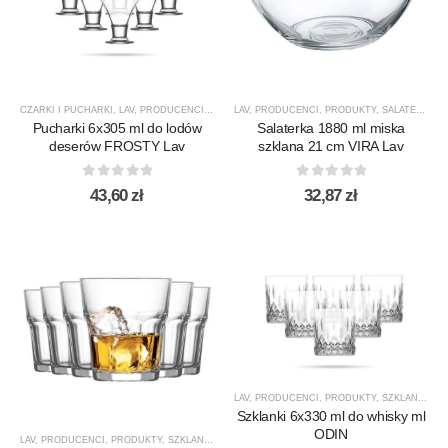
CZARKI I PUCHARKI
,
LAV
,
PRODUCENCI
,
PRODUKTY
LAV
,
PRODUCENCI
,
SALATERY
,
PRODUKTY
,
SALATERY
,
SA
Pucharki 6x305 ml do lodów
Salaterka 1880 ml miska
deserów FROSTY Lav
szklana 21 cm VIRA Lav
0
out of 5
0
out of 5
43,60
zł
32,87
zł
LAV
,
PRODUCENCI
,
PRODUKTY
,
SZKLANKI
,
SZ
Szklanki 6x330 ml do whisky ml
ODIN
LAV
,
PRODUCENCI
,
PRODUKTY
,
SZKLANKI
,
SZKLANKI DO DRINKÓW / KOKTAJLI
,
SZKLANKI D