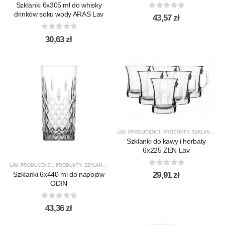
Szklanki 6x305 ml do whisky
drinków soku wody ARAS Lav
0
out of 5
43,57
zł
0
out of 5
30,63
zł
LAV
,
PRODUCENCI
,
PRODUKTY
,
SZKLANKI
,
SZ
Szklanki do kawy i herbaty
6x225 ZEN Lav
LAV
,
PRODUCENCI
,
PRODUKTY
,
SZKLANKI
,
SZKLANKI DO DRINKÓW / KOKTAJLI
,
SZKLANKI D
0
out of 5
Szklanki 6x440 ml do napojów
29,91
zł
ODIN
0
out of 5
43,36
zł