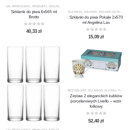
LAV
,
PRODUCENCI
,
PRODUKTY
,
SZKLANKI
,
SZKLANKI DO PIWA
Szklanki do piwa 6x565 ml
DLA NIEGO
,
KIELISZKI
,
KIELISZKI DO PIWA
,
KI
Brotto
Szklanki do piwa Pokale 2x570
ml Angelina Lav
0
out of 5
40,33
zł
0
out of 5
15,09
zł
BESTSELLERY
,
DLA NIEGO
,
DLA NIEJ
,
FILIŻANKI / KUBKI
Zestaw 2 eleganckich kubków
porcelanowych Livello – wzór
folkowy
0
out of 5
52,40
zł