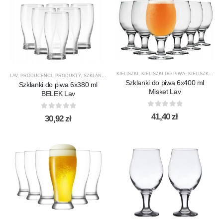
KIELISZKI
,
KIELISZKI DO PIWA
,
KIELISZKI DO WODY
LAV
,
PRODUCENCI
,
PRODUKTY
,
SZKLANKI
,
SZKLANKI DO PIWA
Szklanki do piwa 6x400 ml
Szklanki do piwa 6x380 ml
Misket Lav
BELEK Lav
0
out of 5
0
out of 5
41,40
zł
30,92
zł