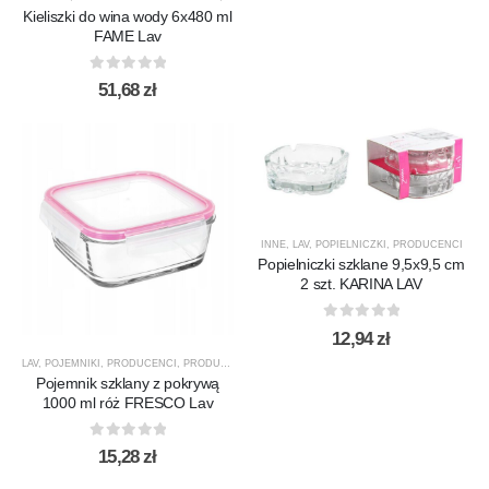
Kieliszki do wina wody 6x480 ml
FAME Lav
0
out of 5
51,68
zł
INNE
,
LAV
,
POPIELNICZKI
,
PRODUCENCI
Popielniczki szklane 9,5x9,5 cm
2 szt. KARINA LAV
0
out of 5
12,94
zł
LAV
,
POJEMNIKI
,
PRODUCENCI
,
PRODUKTY
Pojemnik szklany z pokrywą
1000 ml róż FRESCO Lav
0
out of 5
15,28
zł