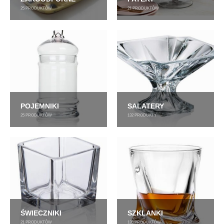
25
PRODUKTÓW
21
PRODUKTÓW
POJEMNIKI
SALATERY
25
PRODUKTÓW
132
PRODUKTY
ŚWIECZNIKI
SZKLANKI
21
PRODUKTÓW
135
PRODUKTÓW