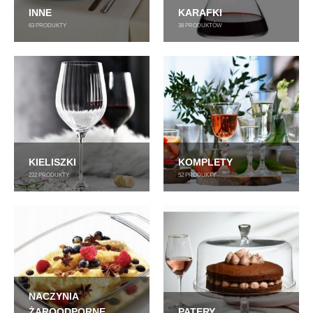
INNE
KARAFKI
63
PRODUKTY
38
PRODUKTÓW
KIELISZKI
KOMPLETY
222
PRODUKTY
52
PRODUKTY
NACZYNIA
ŻAROODPORNE
PATERY