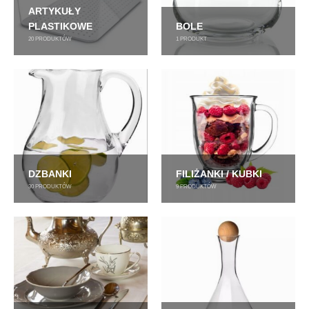
ARTYKUŁY
PLASTIKOWE
BOLE
20
PRODUKTÓW
1
PRODUKT
DZBANKI
FILIŻANKI / KUBKI
30
PRODUKTÓW
9
PRODUKTÓW