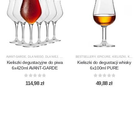
AVANT-GARDE
,
DLA NIEGO
,
DLA NIEJ
,
KIELISZKI
,
KIELISZKI DO PIWA
BESTSELLERY
,
EPICURE
,
KROSNO GLASS
,
KIELISZKI
,
,
KIELISZKI DO WHISKY
PREZE
Kieliszki degustacyjne do piwa
Kieliszki do degustacji whisky
6x420ml AVANT-GARDE
6x100ml PURE
0
out of 5
0
out of 5
114,98
zł
49,88
zł