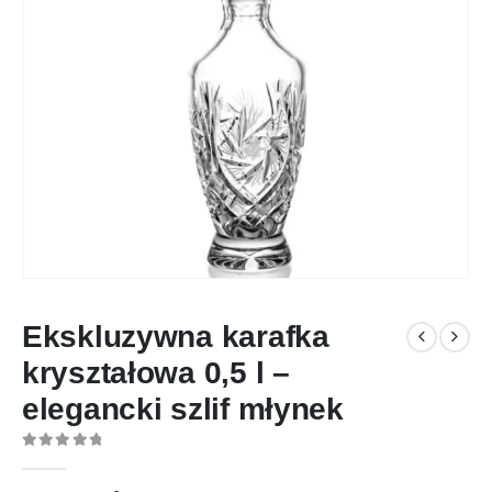
Ekskluzywna karafka
kryształowa 0,5 l –
elegancki szlif młynek
0
out of 5