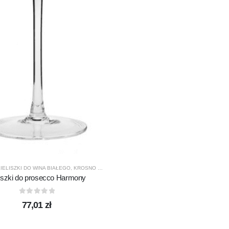
DUKTY
,
PROMOCJE
,
TERMISIL
IELISZKI DO WINA BIAŁEGO
,
KROSNO GLASS
,
PRODUCENCI
,
PRODUKTY
liszki do prosecco Harmony
0
out of 5
77,01
zł