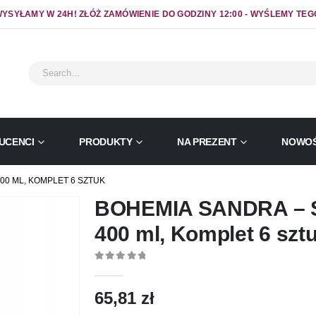
YSYŁAMY W 24H! ZŁÓŻ ZAMÓWIENIE DO GODZINY 12:00 - WYŚLEMY TEG
UCENCI
PRODUKTY
NA PREZENT
NOWOŚ
00 ML, KOMPLET 6 SZTUK
BOHEMIA SANDRA – Sz
400 ml, Komplet 6 szt
0
out of 5
65,81
zł