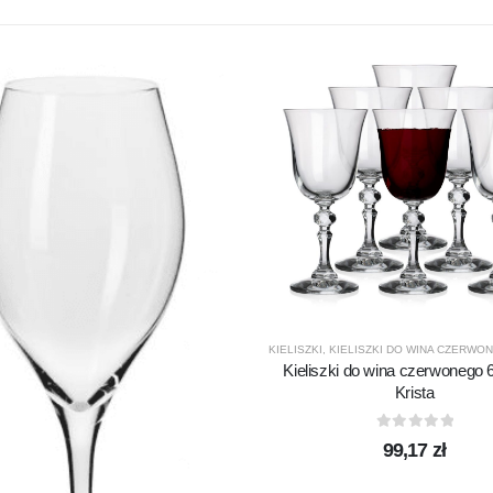
KIELISZKI
,
KIELISZKI DO WINA CZERWO
Kieliszki do wina czerwonego
Krista
0
out of 5
99,17
zł