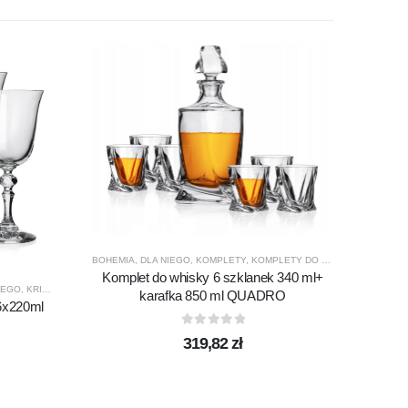
BOHEMIA
,
DLA NIEGO
,
KOMPLETY
,
KOMPLETY DO WHISKY
,
PREZENT
Komplet do whisky 6 szklanek 340 ml+
NEGO
,
KRISTA
,
KROSNO GLASS
,
PRODUCENCI
,
PRODUKTY
karafka 850 ml QUADRO
 6x220ml
0
out of 5
319,82
zł
HARMO