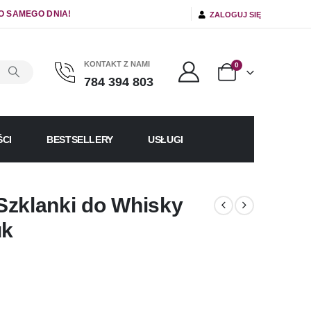
O SAMEGO DNIA!
ZALOGUJ SIĘ
KONTAKT Z NAMI
0
784 394 803
CI
BESTSELLERY
USŁUGI
klanki do Whisky
uk