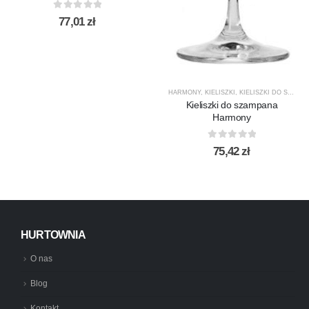
0
out of 5
77,01
zł
HARMONY
,
KIELISZKI
,
KIELISZKI DO SZAMPANA
Kieliszki do szampana
Harmony
0
out of 5
75,42
zł
HURTOWNIA
O nas
Blog
Kontakt