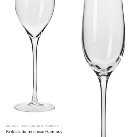
KIELISZKI
,
KIELISZKI DO WINA BIAŁEGO
,
KROSNO GLASS
,
PRODUCENCI
,
PRODUKTY
Kieliszki do prosecco Harmony