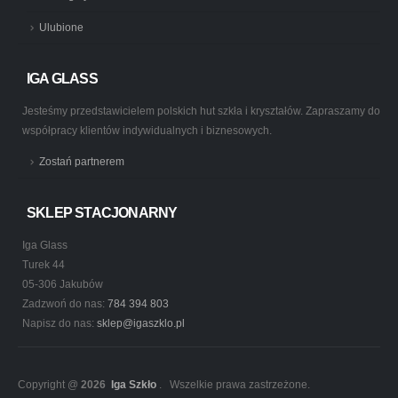
Ulubione
IGA GLASS
Jesteśmy przedstawicielem polskich hut szkła i kryształów. Zapraszamy do
współpracy klientów indywidualnych i biznesowych.
Zostań partnerem
SKLEP STACJONARNY
Iga Glass
Turek 44
05-306 Jakubów
Zadzwoń do nas:
784 394 803
Napisz do nas:
sklep@igaszklo.pl
Copyright @
2026
Iga Szkło
. Wszelkie prawa zastrzeżone.