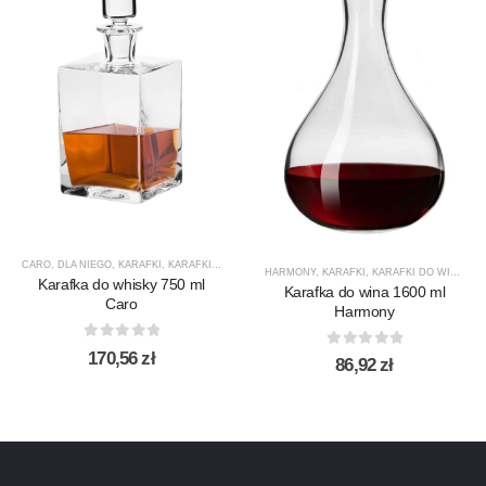
CARO
,
DLA NIEGO
,
KARAFKI
,
KARAFKI DO WHISKY
,
KROSNO GLASS
,
PREZENTY
,
PRODUCEN
HARMONY
,
KARAFKI
,
KARAFKI DO WINA
,
KA
Karafka do whisky 750 ml
Karafka do wina 1600 ml
Caro
Harmony
0
out of 5
170,56
zł
0
out of 5
86,92
zł