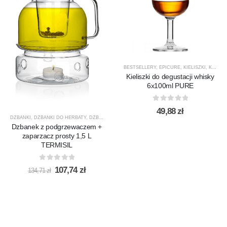
BESTSELLERY
,
EPICURE
,
KIELISZKI
,
KIELISZKI DO WHISKY
Kieliszki do degustacji whisky
6x100ml PURE
0
out of 5
49,88
zł
DZBANKI
,
DZBANKI DO HERBATY
,
DZBANKI DO KAWY
,
PRODUCENCI
,
PRODUKTY
,
PROMOCJ
Dzbanek z podgrzewaczem +
zaparzacz prosty 1,5 L
TERMISIL
0
out of 5
Pierwotna
Aktualna
107,74
zł
134,71
zł
cena
cena
wynosiła:
wynosi:
134,71 zł.
107,74 zł.