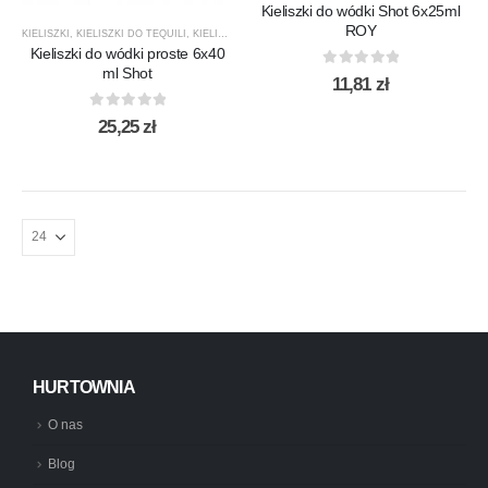
Kieliszki do wódki Shot 6x25ml
ROY
KIELISZKI
,
KIELISZKI DO TEQUILI
,
KIELISZKI DO WÓDKI
,
KROSNO GLASS
,
PRODUCENCI
,
PRO
Kieliszki do wódki proste 6x40
ml Shot
0
out of 5
11,81
zł
0
out of 5
25,25
zł
HURTOWNIA
O nas
Blog