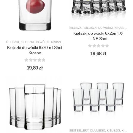
KIELISZKI
,
KIELISZKI DO WÓDKI
,
KROSNO GLASS
Kieliszki do wódki 6x25ml X-
LINE Shot
KIELISZKI
,
KIELISZKI DO WÓDKI
,
KROSNO GLASS
,
PRODUCENCI
,
PRODUKTY
,
SHOT
Kieliszki do wódki 6x30 ml Shot
0
out of 5
Krosno
19,68
zł
0
out of 5
19,89
zł
BESTSELLERY
,
DLA NIEGO
,
KIELISZKI
,
KIELISZKI DO LIKIERU / NALEWEK