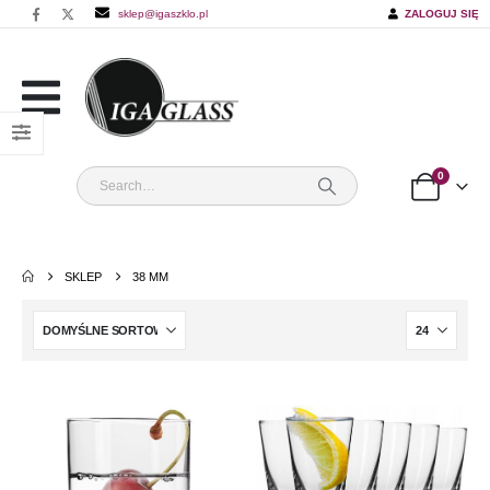
sklep@igaszklo.pl
ZALOGUJ SIĘ
0
SKLEP
38 MM