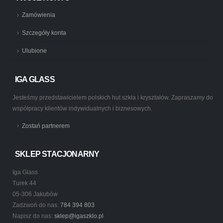
Zamówienia
Szczegóły konta
Ulubione
IGA GLASS
Jesteśmy przedstawicielem polskich hut szkła i kryształów. Zapraszamy do
współpracy klientów indywidualnych i biznesowych.
Zostań partnerem
SKLEP STACJONARNY
Iga Glass
Turek 44
05-306 Jakubów
Zadzwoń do nas:
784 394 803
Napisz do nas:
sklep@igaszklo.pl