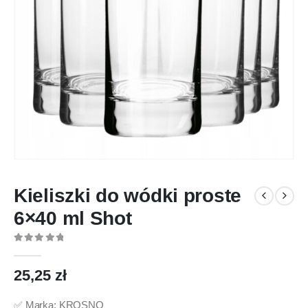
Kieliszki do wódki proste
6×40 ml Shot
0
out of 5
25,25
zł
✅ Marka: KROSNO