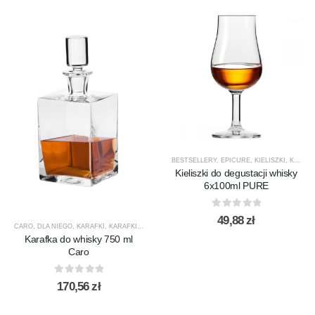
BESTSELLERY
,
EPICURE
,
KIELISZKI
,
KIELISZKI DO WHISKY
Kieliszki do degustacji whisky
6x100ml PURE
0
out of 5
49,88
zł
CARO
,
DLA NIEGO
,
KARAFKI
,
KARAFKI DO WHISKY
,
KROSNO GLASS
,
PREZENTY
,
PRODUCEN
Karafka do whisky 750 ml
Caro
0
out of 5
170,56
zł