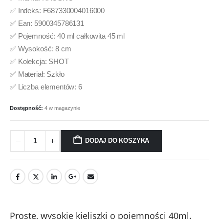
✅ Indeks: F687330004016000
✅ Ean: 5900345786131
✅ Pojemność: 40 ml całkowita 45 ml
✅ Wysokość: 8 cm
✅ Kolekcja: SHOT
✅ Materiał: Szkło
✅ Liczba elementów: 6
Dostępność:
4 w magazynie
DODAJ DO KOSZYKA
Proste, wysokie kieliszki o pojemności 40ml.