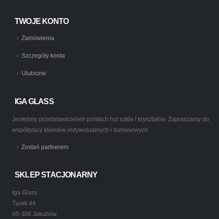
TWOJE KONTO
Zamówienia
Szczegóły konta
Ulubione
IGA GLASS
Jesteśmy przedstawicielem polskich hut szkła i kryształów. Zapraszamy do
współpracy klientów indywidualnych i biznesowych.
Zostań partnerem
SKLEP STACJONARNY
Iga Glass
Turek 44
05-306 Jakubów