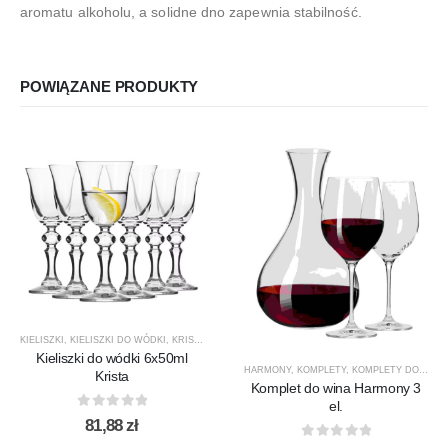
aromatu alkoholu, a solidne dno zapewnia stabilność.
POWIĄZANE PRODUKTY
KIELISZKI
,
KIELISZKI DO WÓDKI
,
KRISTA
,
KROSNO GLASS
,
PRODUCENCI
,
PRODUKTY
Kieliszki do wódki 6x50ml
HARMONY
,
KOMPLETY
,
KOMPLETY DO WINA
Krista
Komplet do wina Harmony 3
el.
0
out of 5
81,88
zł
0
out of 5