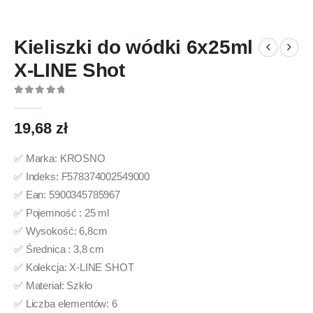
Kieliszki do wódki 6x25ml
X-LINE Shot
0
out of 5
19,68
zł
✅ Marka: KROSNO
✅ Indeks: F578374002549000
✅ Ean: 5900345785967
✅ Pojemność : 25 ml
✅ Wysokość: 6,8cm
✅ Średnica : 3,8 cm
✅ Kolekcja: X-LINE SHOT
✅ Materiał: Szkło
✅ Liczba elementów: 6