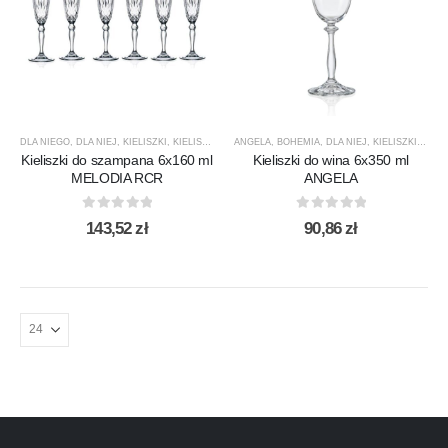
DLA NIEGO
,
DLA NIEJ
,
KIELISZKI
,
KIELISZKI DO SZAMPANA
ANGELA
,
BOHEMIA
,
MELODIA
,
DLA NIEJ
,
PREZENTY
,
KIELISZKI
,
PRODUCEN
,
KIEL
Kieliszki do szampana 6x160 ml
Kieliszki do wina 6x350 ml
MELODIA RCR
ANGELA
0
out of 5
0
out of 5
143,52
zł
90,86
zł