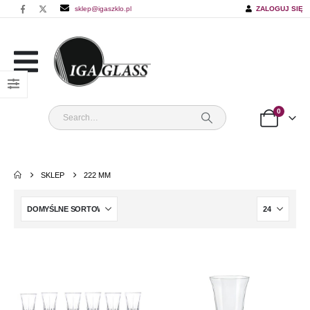
sklep@igaszklo.pl
ZALOGUJ SIĘ
0
SKLEP
222 MM