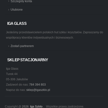
Szczegóły konta
Ulubione
IGA GLASS
Jesteśmy przedstawicielem polskich hut szkła i kryształów. Zapraszamy do
współpracy klientów indywidualnych i biznesowych.
Zostań partnerem
SKLEP STACJONARNY
Iga Glass
Turek 44
05-306 Jakubów
Zadzwoń do nas:
784 394 803
Napisz do nas:
sklep@igaszklo.pl
Copyright @
2026
Iga Szkło
. Wszelkie prawa zastrzeżone.