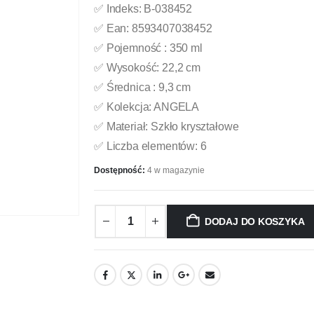
✅ Indeks: B-038452
✅ Ean: 8593407038452
✅ Pojemność : 350 ml
✅ Wysokość: 22,2 cm
✅ Średnica : 9,3 cm
✅ Kolekcja: ANGELA
✅ Materiał: Szkło kryształowe
✅ Liczba elementów: 6
Dostępność:
4 w magazynie
DODAJ DO KOSZYKA