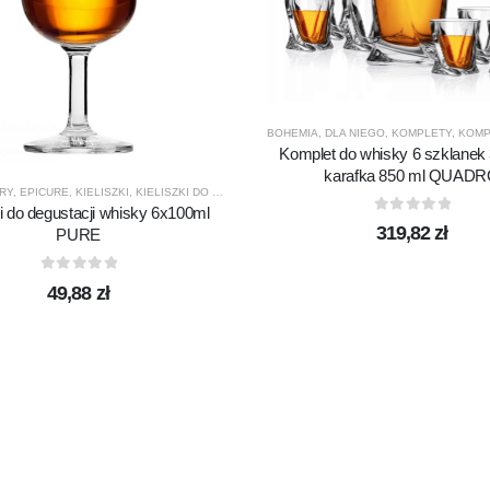
BOHEMIA
,
DLA NIEGO
,
KOMPLETY
,
KOMPLE
Komplet do whisky 6 szklanek
karafka 850 ml QUAD
RY
,
EPICURE
,
KIELISZKI
,
KIELISZKI DO WHISKY
,
KROSNO GLASS
,
PRODUCENCI
,
PRODUK
ki do degustacji whisky 6x100ml
0
out of 5
319,82
zł
PURE
0
out of 5
49,88
zł
ZENTY
,
PRODUCENCI
,
PRODUKTY