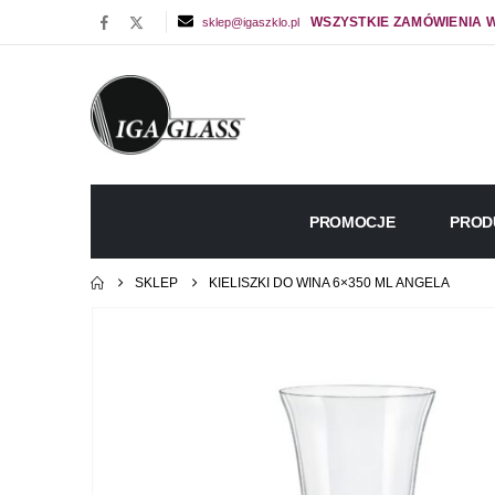
WSZYSTKIE ZAMÓWIENIA W
sklep@igaszklo.pl
PROMOCJE
PROD
SKLEP
KIELISZKI DO WINA 6×350 ML ANGELA