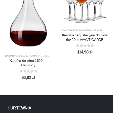
AVANT-GARDE
,
DLA NIEGO
,
DLA NIEJ
,
KIELIS
Kieliszki degustacyjne do piwa
6x420ml AVANT-GARDE
0
out of 5
114,98
zł
HARMONY
,
KARAFKI
,
KARAFKI DO WINA
,
KARAFKI DO WODY
,
KROSNO GLASS
,
PRODUCENCI
Karafka do wina 1600 ml
Harmony
0
out of 5
86,92
zł
HURTOWNIA