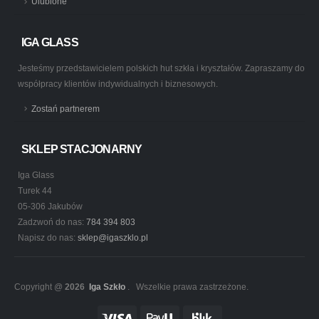
Ulubione
IGA GLASS
Jesteśmy przedstawicielem polskich hut szkła i kryształów. Zapraszamy do
współpracy klientów indywidualnych i biznesowych.
Zostań partnerem
SKLEP STACJONARNY
Iga Glass
Turek 44
05-306 Jakubów
Zadzwoń do nas:
784 394 803
Napisz do nas:
sklep@igaszklo.pl
Copyright @
2026
Iga Szkło
. Wszelkie prawa zastrzeżone.