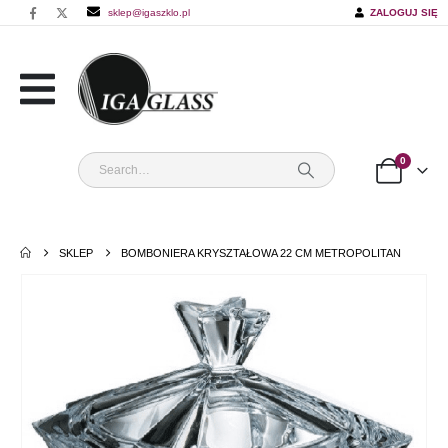
sklep@igaszklo.pl
ZALOGUJ SIĘ
0
SKLEP
BOMBONIERA KRYSZTAŁOWA 22 CM METROPOLITAN