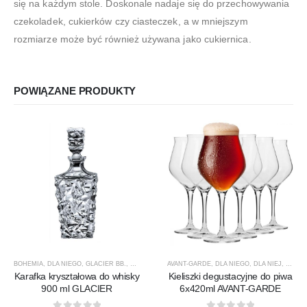
się na każdym stole. Doskonale nadaje się do przechowywania
czekoladek, cukierków czy ciasteczek, a w mniejszym
rozmiarze może być również używana jako cukiernica.
POWIĄZANE PRODUKTY
BOHEMIA
,
DLA NIEGO
,
GLACIER BB.
,
KARAFKI
,
KARAFKI DO WHISKY
AVANT-GARDE
,
DLA NIEGO
,
PREZENTY
,
DLA NIEJ
,
PRODUCEN
,
KIELIS
Karafka kryształowa do whisky
Kieliszki degustacyjne do piwa
900 ml GLACIER
6x420ml AVANT-GARDE