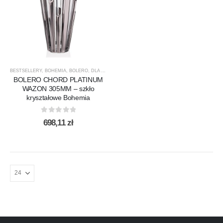
BESTSELLERY
,
BOHEMIA
,
BOLERO
,
DLA NIEGO
,
DLA NIEJ
,
NOWOŚCI
,
PREZENTY
,
PRODUCEN
BOLERO CHORD PLATINUM
WAZON 305MM – szkło
kryształowe Bohemia
0
out of 5
698,11
zł