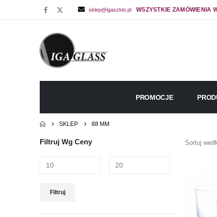
WSZYSTKIE ZAMÓWIENIA W
sklep@igaszklo.pl
PROMOCJE
PROD
SKLEP
88 MM
Filtruj Wg Ceny
Sortuj wedł
Cena
Cena
Filtruj
min
max