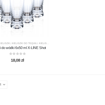
KIELISZKI
,
KIELISZKI DO TEQUILI
,
KIELISZKI DO WÓDKI
,
KROSNO GLASS
,
PREZENTY
,
PRO
ki do wódki 6x50 ml X-LINE Shot
0
out of 5
18,08
zł