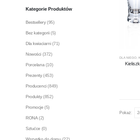
Kategorie Produktów
Bestsellery
(95)
Bez kategorii
(5)
Dla kwiaciarni
(71)
Nowości
(372)
DLA NIEGO
,
Kielisz
Porcelana
(10)
Prezenty
(453)
Producenci
(849)
Produkty
(852)
Promocje
(5)
Pokaż:
RONA
(2)
Sztućce
(0)
Wszystko do domu
(22)