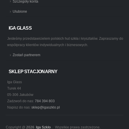
Szczegóły konta
Ulubione
IGA GLASS
Jesteśmy przedstawicielem polskich hut szkła i kryształów. Zapraszamy do
współpracy klientów indywidualnych i biznesowych.
Zostań partnerem
SKLEP STACJONARNY
Iga Glass
Turek 44
05-306 Jakubów
Zadzwoń do nas:
784 394 803
Napisz do nas:
sklep@igaszklo.pl
Copyright @
2026
Iga Szkło
. Wszelkie prawa zastrzeżone.