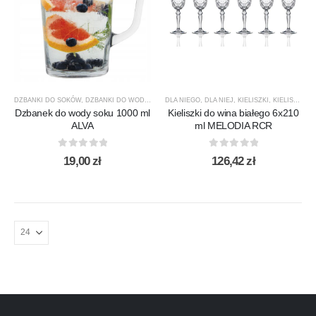
DZBANKI DO SOKÓW
,
DZBANKI DO WODY
,
PRODUCENCI
DLA NIEGO
,
,
PRODUKTY
DLA NIEJ
,
,
KIELISZKI
TREND GLASS
,
KIELISZKI DO WINA BIAŁEGO
Dzbanek do wody soku 1000 ml
Kieliszki do wina białego 6x210
ALVA
ml MELODIA RCR
0
out of 5
0
out of 5
19,00
zł
126,42
zł