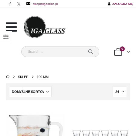
sklep@igaszklo.pl
ZALOGUJ SIĘ
0
SKLEP
190 MM