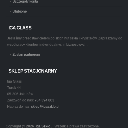
Szczegóły konta
Ulubione
IGA GLASS
Jesteśmy przedstawicielem polskich hut szkła i kryształów. Zapraszamy do
współpracy klientów indywidualnych i biznesowych.
Zostań partnerem
SKLEP STACJONARNY
Iga Glass
Turek 44
05-306 Jakubów
Zadzwoń do nas:
784 394 803
Napisz do nas:
sklep@igaszklo.pl
Copyright @
2026
Iga Szkło
. Wszelkie prawa zastrzeżone.