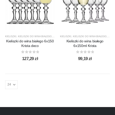
KIELISZKI
,
KIELISZKI DO WINA BIAŁEGO
,
KRISTA DECO
KIELISZKI
,
KROSNO GLASS
,
KIELISZKI DO WINA BIAŁEGO
,
PREZENTY
,
PRODUC
,
KRIS
Kieliszki do wina białego 6x150
Kieliszki do wina białego
Krista deco
6x150ml Krista
0
out of 5
0
out of 5
127,29
zł
99,19
zł