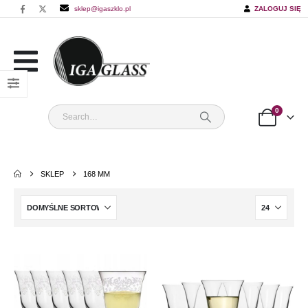
sklep@igaszklo.pl
ZALOGUJ SIĘ
0
SKLEP
168 MM