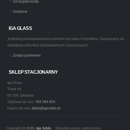
Szczegóły konta
Ulubione
IGA GLASS
Jesteśmy przedstawicielem polskich hut szkła i kryształów. Zapraszamy do
współpracy klientów indywidualnych i biznesowych.
Zostań partnerem
SKLEP STACJONARNY
Iga Glass
Turek 44
05-306 Jakubów
Zadzwoń do nas:
784 394 803
Napisz do nas:
sklep@igaszklo.pl
Copyright @
2026
Iga Szkło
. Wszelkie prawa zastrzeżone.