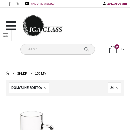
sklep@igaszklo.pl
ZALOGUJ SIĘ
0
SKLEP
158 MM