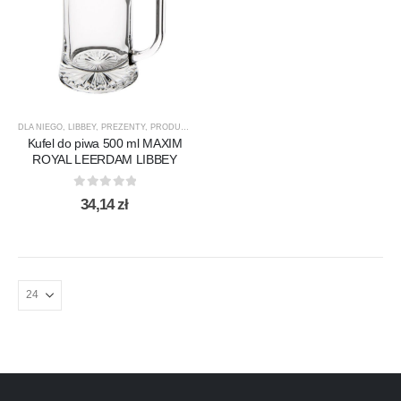
DLA NIEGO
,
LIBBEY
,
PREZENTY
,
PRODUCENCI
,
PRODUKTY
,
SZKLANKI
,
SZKLANKI DO PIWA
Kufel do piwa 500 ml MAXIM
ROYAL LEERDAM LIBBEY
0
out of 5
34,14
zł