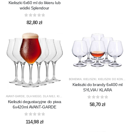
Kieliszki 6x60 ml do likieru lub
wódki Splendour
0
out of 5
82,80
zł
BOHEMIA
,
KIELISZKI
,
KIELISZKI DO KONIAKU / BRANDY
Kieliszki do brandy 6x400 ml
SYLVIA / KLARA
AVANT-GARDE
,
DLA NIEGO
,
DLA NIEJ
,
KIELISZKI
,
KIELISZKI DO PIWA
,
KROSNO GLASS
,
PREZE
Kieliszki degustacyjne do piwa
0
out of 5
58,70
zł
6x420ml AVANT-GARDE
0
out of 5
114,98
zł