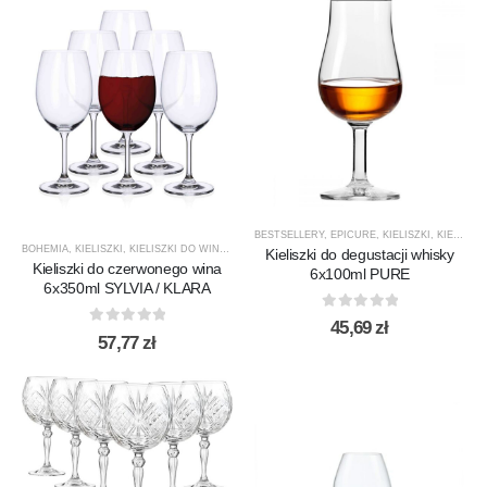
BESTSELLERY
,
EPICURE
,
KIELISZKI
,
KIELISZKI DO WHISKY
BOHEMIA
,
KIELISZKI
,
KIELISZKI DO WINA CZERWONEGO
,
PRODUCENCI
,
PRODUKTY
,
SYLVIA 
Kieliszki do degustacji whisky
Kieliszki do czerwonego wina
6x100ml PURE
6x350ml SYLVIA / KLARA
0
out of 5
45,69
zł
0
out of 5
57,77
zł