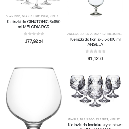
DLA NIEGO
,
DLA NIEJ
,
KIELISZKI
,
KIELISZKI DO DRINKÓW
,
KIELISZKI DO GINU / TONIKU
,
KIE
Kieliszki do GIN&TONIC 6x650
ml MELODIA RCR
ANGELA
,
BOHEMIA
,
DLA NIEJ
,
KIELISZKI
,
KIEL
Kieliszki do koniaku 6x400 ml
0
out of 5
177,92
zł
ANGELA
0
out of 5
91,12
zł
ANANAS
,
DLA NIEGO
,
DLA NIEJ
,
KIELISZKI
,
KIE
Kieliszki do koniaku kryształowe