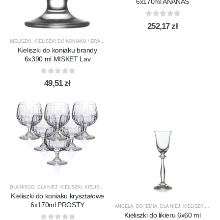
6x170ml ANANAS
0
out of 5
252,17
zł
KIELISZKI
,
KIELISZKI DO KONIAKU / BRANDY
,
LAV
,
PRODUCENCI
,
PRODUKTY
Kieliszki do koniaku brandy
6x390 ml MISKET Lav
0
out of 5
49,51
zł
DLA NIEGO
,
DLA NIEJ
,
KIELISZKI
,
KIELISZKI DO KONIAKU / BRANDY
,
KRYSZTAŁY
,
PREZENTY
,
Kieliszki do koniaku kryształowe
6x170ml PROSTY
ANGELA
,
BOHEMIA
,
DLA NIEJ
,
KIELISZKI
,
KIEL
Kieliszki do likieru 6x60 ml