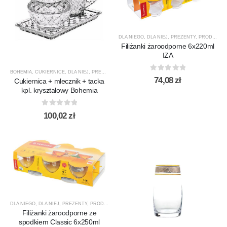
DLA NIEGO
,
DLA NIEJ
,
PREZENTY
,
PRODUCENCI
Filiżanki żaroodporne 6x220ml
IZA
BOHEMIA
,
CUKIERNICE
,
DLA NIEJ
,
PREZENTY
,
PRODUCENCI
,
PRODUKTY
,
SPECJALNE
,
TALE
0
out of 5
74,08
zł
Cukiernica + mlecznik + tacka
kpl. kryształowy Bohemia
0
out of 5
100,02
zł
DLA NIEGO
,
DLA NIEJ
,
PREZENTY
,
PRODUCENCI
,
PRODUKTY
,
SZKLANKI
,
SZKLANKI DO HERB
Filiżanki żaroodporne ze
spodkiem Classic 6x250ml