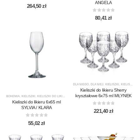
ANGELA
0
out of 5
264,50
zł
0
out of 5
80,41
zł
DLA NIEGO
,
DLA NIEJ
,
KIELISZKI
,
KIELISZKI DO LIKIERU / NALEWEK
Kieliszki do likieru Sherry
kryształowe 6x75 ml MŁYNEK
BOHEMIA
,
KIELISZKI
,
KIELISZKI DO LIKIERU / NALEWEK
,
PREZENTY
,
PRODUCENCI
,
PRODUK
Kieliszki do likieru 6x65 ml
SYLVIA / KLARA
0
out of 5
221,40
zł
0
out of 5
55,02
zł