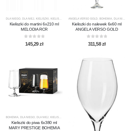
DLA NIEGO
,
DLA NIEJ
,
KIELISZKI
,
KIELISZKI DO MARTINI
ANGELA VERSO GOLD
,
MELODIA
,
PREZENTY
,
BOHEMIA
,
,
PRODUCENC
DLA NIEJ
,
KI
Kieliszki do martini 6x210 ml
Kieliszki do nalewek 6x60 ml
MELODIA RCR
ANGELA VERSO GOLD
0
out of 5
0
out of 5
145,29
zł
311,58
zł
BOHEMIA
,
DLA NIEGO
,
DLA NIEJ
,
KIELISZKI
,
KIELISZKI DO PIWA
,
MARY
,
NOWOŚCI
,
PREZENT
Kieliszki do piwa 6x380 ml
MARY PRESTIGE BOHEMIA