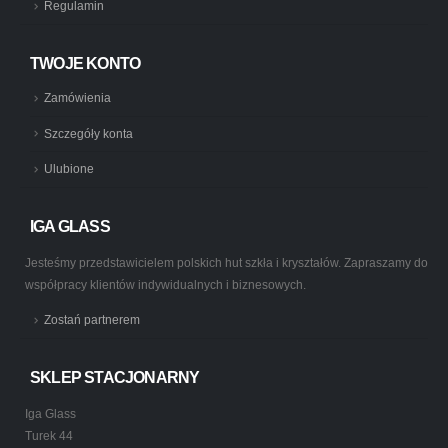
Regulamin
TWOJE KONTO
Zamówienia
Szczegóły konta
Ulubione
IGA GLASS
Jesteśmy przedstawicielem polskich hut szkła i kryształów. Zapraszamy do
współpracy klientów indywidualnych i biznesowych.
Zostań partnerem
SKLEP STACJONARNY
Iga Glass
Turek 44