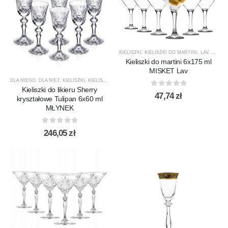
KIELISZKI
,
KIELISZKI DO MARTINI
,
LAV
,
PRODU
Kieliszki do martini 6x175 ml
MISKET Lav
DLA NIEGO
,
DLA NIEJ
,
KIELISZKI
,
KIELISZKI DO LIKIERU / NALEWEK
,
KIELISZKI DO WÓDKI
,
KR
Kieliszki do likieru Sherry
0
out of 5
47,74
zł
kryształowe Tulipan 6x60 ml
MŁYNEK
0
out of 5
246,05
zł