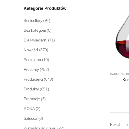
Kategorie Produktów
Bestsellery
(94)
Bez kategorii
(5)
Dla kwiaciarni
(71)
Nowości
(370)
Porcelana
(10)
Prezenty
(452)
HARMONY
,
K
Producenci
(848)
Kom
Produkty
(851)
Promocje
(5)
RONA
(2)
Sztućce
(0)
Pokaż:
Wszystko do domu
(22)