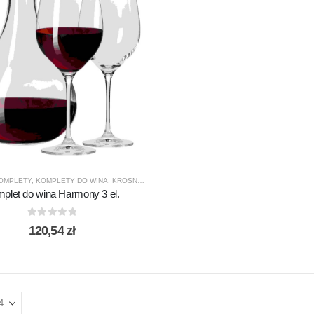
OMPLETY
,
KOMPLETY DO WINA
,
KROSNO GLASS
,
PREZENTY
,
PRODUCENCI
,
PRODUKTY
plet do wina Harmony 3 el.
0
out of 5
120,54
zł