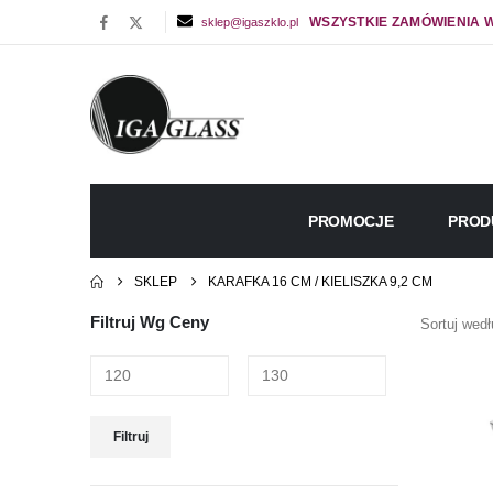
WSZYSTKIE ZAMÓWIENIA W
sklep@igaszklo.pl
PROMOCJE
PROD
SKLEP
KARAFKA 16 CM / KIELISZKA 9,2 CM
Filtruj Wg Ceny
Sortuj wedł
Cena
Cena
Filtruj
min
max