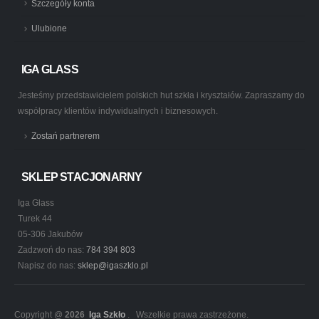
Szczegóły konta
Ulubione
IGA GLASS
Jesteśmy przedstawicielem polskich hut szkła i kryształów. Zapraszamy do
współpracy klientów indywidualnych i biznesowych.
Zostań partnerem
SKLEP STACJONARNY
Iga Glass
Turek 44
05-306 Jakubów
Zadzwoń do nas:
784 394 803
Napisz do nas:
sklep@igaszklo.pl
Copyright @
2026
Iga Szkło
. Wszelkie prawa zastrzeżone.