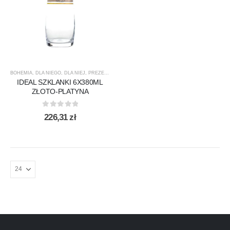
BOHEMIA
,
DLA NIEGO
,
DLA NIEJ
,
PREZENTY
,
PRODUCENCI
,
PRODUKTY
,
SPECJALNE
,
SZKLAN
IDEAL SZKLANKI 6X380ML
ZŁOTO-PLATYNA
0
out of 5
226,31
zł