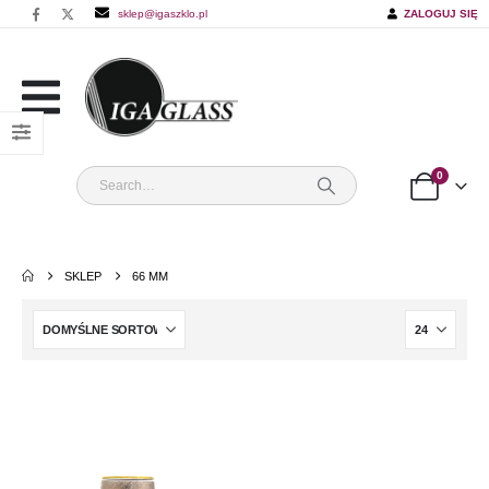
sklep@igaszklo.pl
ZALOGUJ SIĘ
0
SKLEP
66 MM