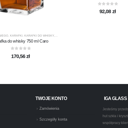
0
out of 5
92,08
zł
NIEGO
,
KARAFKI
,
KARAFKI DO WHISKY
,
KROSNO GLASS
,
PREZENTY
,
PRODUCENCI
,
PROD
DUKTY
,
PROMOCJE
,
TERMISIL
afka do whisky 750 ml Caro
0
out of 5
170,56
zł
TWOJE KONTO
IGA GLASS
Zamówienia
Jesteśmy przeds
hut szkła i krys
Szczegóły konta
współpracy klie