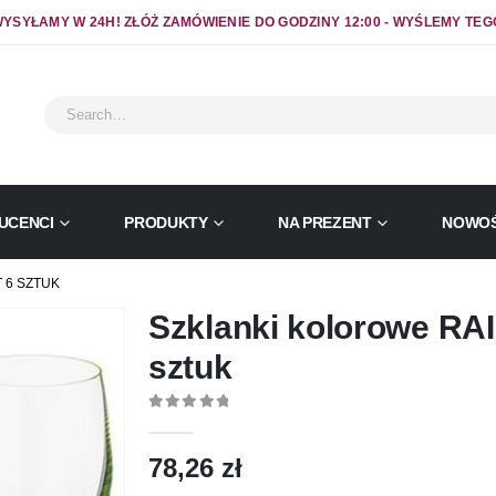
YSYŁAMY W 24H! ZŁÓŻ ZAMÓWIENIE DO GODZINY 12:00 - WYŚLEMY TEG
UCENCI
PRODUKTY
NA PREZENT
NOWOŚ
 6 SZTUK
Szklanki kolorowe RA
sztuk
0
out of 5
78,26
zł