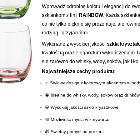
Wprowadź odrobinę koloru i elegancji do sw
szklankom z linii
RAINBOW
. Każda szklanka
co nie tylko pięknie się prezentuje, ale równ
rodziną i przyjaciółmi.
Wykonane z wysokiej jakości
szkła kryszta
trwałością oraz eleganckim wykończeniem. U
się zarówno do whisky, wody, soków, jak i ko
Najważniejsze cechy produktu:
✨ Stylowy design z kolorowym akcentem w pod
🥃 Idealne do whisky, wody, soków oraz drinków
💎 Wysokiej jakości szkło kryształowe
🧼 Możliwość mycia w zmywarce
🎁 Świetny pomysł na prezent