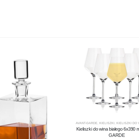
AVANT-GARDE
,
KIELISZKI
,
KIELISZKI DO WI
Kieliszki do wina białego 6x390
GARDE