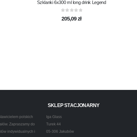
Szklanki 6x300 ml long drink Legend
0
out of 5
205,09
zł
UKTY
SKLEP STACJONARNY
tawicielem polskich
Iga Glass
ztałów. Zapraszamy do
Turek 44
ntów indywidualnych i
05-306 Jakubów