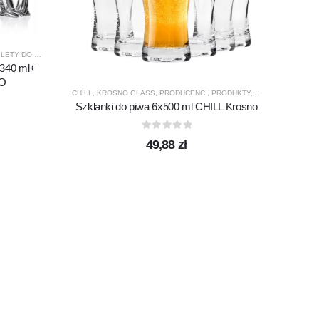
TY DO WHISKY
,
PREZENTY
,
PRODUCENCI
,
PRODUKTY
,
QUADRO B.
,
SPECJALNE
,
URODZ
 340 ml+
RO
ELITE
,
K
CHILL
,
KROSNO GLASS
,
PRODUCENCI
,
PRODUKTY
,
SZKLANKI
,
SZKLA
Szklanki do piwa 6x500 ml CHILL Krosno
0
out of 5
49,88
zł