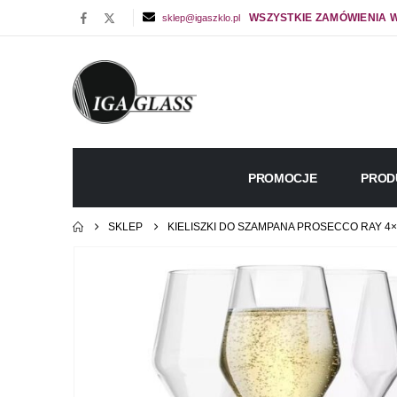
WSZYSTKIE ZAMÓWIENIA W
sklep@igaszklo.pl
PROMOCJE
PROD
SKLEP
KIELISZKI DO SZAMPANA PROSECCO RAY 4×