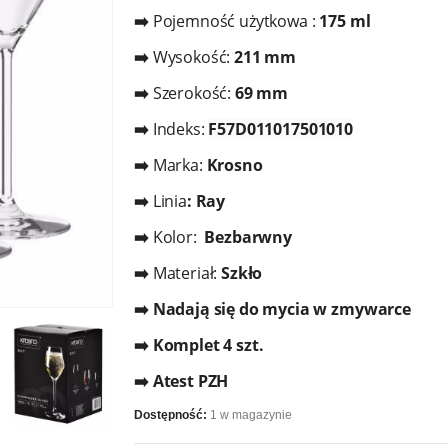
➡️
Pojemność użytkowa :
175 ml
➡️
Wysokość:
211
mm
➡️
Szerokość:
69
mm
➡️
Indeks:
F57D011017501010
➡️
Marka:
Krosno
➡️
Linia
: Ray
➡️
Kolor:
Bezbarwny
➡️
Materiał:
Szkło
➡️ Nadają się do mycia w zmywarce
➡️ Komplet 4 szt.
➡️ Atest PZH
Dostępność:
1 w magazynie