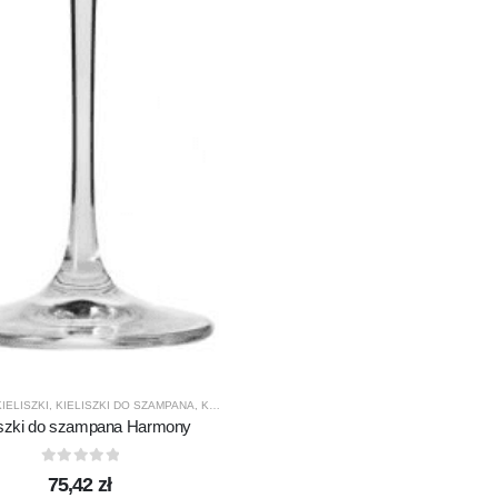
KIELISZKI
,
KIELISZKI DO SZAMPANA
,
KROSNO GLASS
,
PRODUCENCI
,
PRODUKTY
iszki do szampana Harmony
0
out of 5
75,42
zł