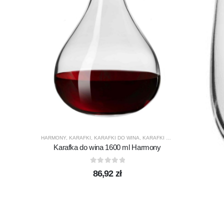
HARMONY
,
KARAFKI
,
KARAFKI DO WINA
,
KARAFKI DO WODY
,
KROSNO GL
Karafka do wina 1600 ml Harmony
0
out of 5
86,92
zł