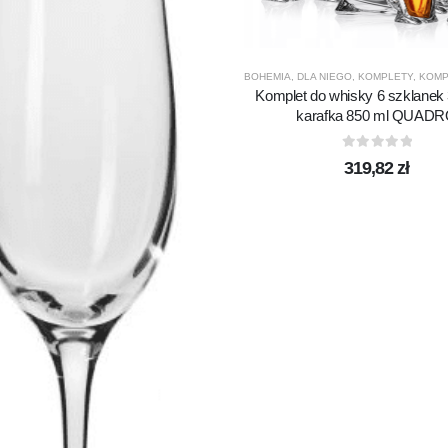
BOHEMIA
,
DLA NIEGO
,
KOMPLETY
,
KOMPLE
Komplet do whisky 6 szklanek
karafka 850 ml QUAD
0
out of 5
319,82
zł
ASS
,
PRODUCENCI
,
PRODUKTY