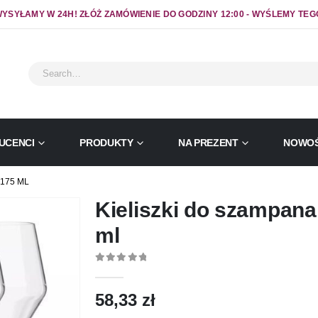
YSYŁAMY W 24H! ZŁÓŻ ZAMÓWIENIE DO GODZINY 12:00 - WYŚLEMY TEG
UCENCI
PRODUKTY
NA PREZENT
NOWOŚ
175 ML
Kieliszki do szampan
ml
0
out of 5
58,33
zł