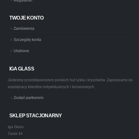
Regulamin
TWOJE KONTO
Zamówienia
Szczegóły konta
Ulubione
IGA GLASS
Jesteśmy przedstawicielem polskich hut szkła i kryształów. Zapraszamy do
współpracy klientów indywidualnych i biznesowych.
Zostań partnerem
SKLEP STACJONARNY
Iga Glass
Turek 44