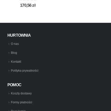
0
out of 5
170,56
zł
HURTOWNIA
O nas
Blog
Kontakt
Polityka prywatności
POMOC
Koszty dostawy
Formy płatności