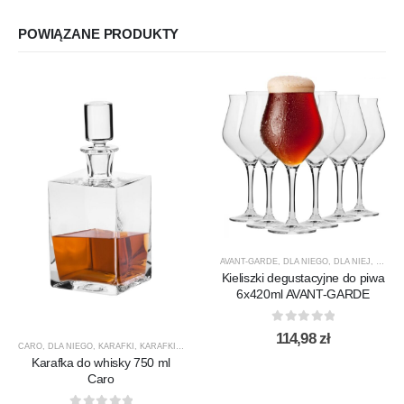
POWIĄZANE PRODUKTY
AVANT-GARDE
,
DLA NIEGO
,
DLA NIEJ
,
KIELIS
Kieliszki degustacyjne do piwa
6x420ml AVANT-GARDE
0
out of 5
114,98
zł
CARO
,
DLA NIEGO
,
KARAFKI
,
KARAFKI DO WHISKY
,
KROSNO GLASS
,
PREZENTY
,
PRODUCEN
Karafka do whisky 750 ml
Caro