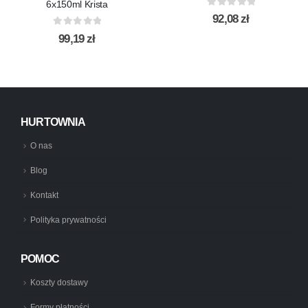
6x150ml Krista
0
out of 5
92,08
zł
0
out of 5
99,19
zł
HURTOWNIA
O nas
Blog
Kontakt
Polityka prywatności
POMOC
Koszty dostawy
Formy płatności