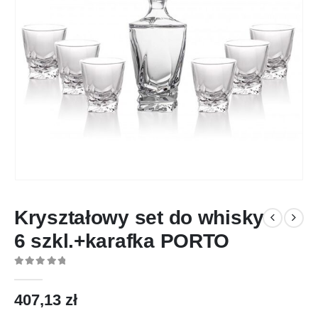
Kryształowy set do whisky
6 szkl.+karafka PORTO
0
out of 5
407,13
zł