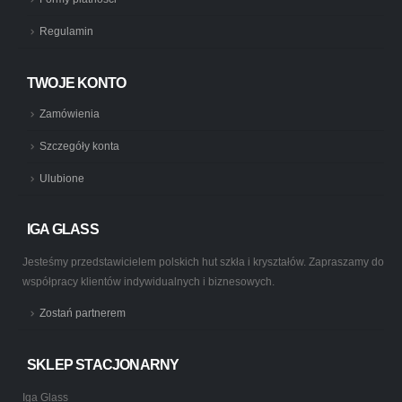
Regulamin
TWOJE KONTO
Zamówienia
Szczegóły konta
Ulubione
IGA GLASS
Jesteśmy przedstawicielem polskich hut szkła i kryształów. Zapraszamy do
współpracy klientów indywidualnych i biznesowych.
Zostań partnerem
SKLEP STACJONARNY
Iga Glass