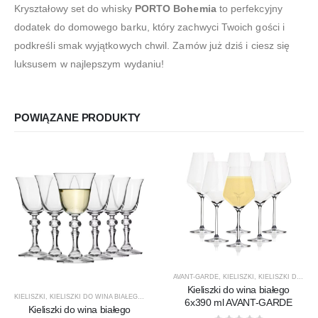
Kryształowy set do whisky
PORTO Bohemia
to perfekcyjny
dodatek do domowego barku, który zachwyci Twoich gości i
podkreśli smak wyjątkowych chwil. Zamów już dziś i ciesz się
luksusem w najlepszym wydaniu!
POWIĄZANE PRODUKTY
AVANT-GARDE
,
KIELISZKI
,
KIELISZKI DO WINA BIAŁEGO
Kieliszki do wina białego
KIELISZKI
,
KIELISZKI DO WINA BIAŁEGO
,
KRISTA
,
KROSNO GLASS
,
PRODUCENCI
,
PRODUKTY
6x390 ml AVANT-GARDE
Kieliszki do wina białego