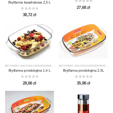
Brytfanna kwadratowa 2,5 L
0
out of 5
27,68
zł
0
out of 5
38,72
zł
BRYTFANNY
,
NACZYNIA ŻAROODPORNE
,
PRODUCENCI
BRYTFANNY
,
PRODUKTY
,
NACZYNIA ŻAROODPORNE
,
TERMISIL
,
PRO
Brytfanna prostokątna 1,4 L
Brytfanna prostokątna 2,3L
0
out of 5
0
out of 5
28,66
zł
35,98
zł