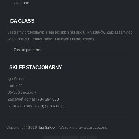
Ulubione
IGA GLASS
Jesteśmy przedstawicielem polskich hut szkła i kryształów. Zapraszamy do
współpracy klientów indywidualnych i biznesowych.
Zostań partnerem
SKLEP STACJONARNY
Iga Glass
Turek 44
05-306 Jakubów
Zadzwoń do nas:
784 394 803
Napisz do nas:
sklep@igaszklo.pl
Copyright @
2026
Iga Szkło
. Wszelkie prawa zastrzeżone.