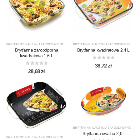
BRYTFANNY
,
NACZYNIA ŻAROODPORNE
,
PRODUCENCI
BRYTFANNY
,
PRODUKTY
,
NACZYNIA ŻAROODPORNE
,
TERMISIL
,
PRO
Brytfanna żaroodporna
Brytfanna kwadratowa 2,4 L
kwadratowa 1,6 L
0
out of 5
38,72
zł
0
out of 5
28,68
zł
BRYTFANNY
,
NACZYNIA ŻAROODPORNE
,
PRO
Brytfanna owalna 2,0 l
BRYTFANNY
,
NACZYNIA ŻAROODPORNE
,
PRODUCENCI
,
PRODUKTY
,
TERMISIL