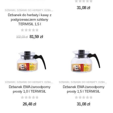
0
out of 5
31,08
zł
DZBANKI
,
DZBANKI DO HERBATY
,
DZBANKI DO KAWY
,
NOWOŚCI
,
PRODUCENCI
,
PRODUKTY
,
Dzbanek do herbaty i kawy z
podgrzewaczem szklany
TERMISIL 1,5 l
0
out of 5
Pierwotna
Aktualna
81,59
zł
102,03
zł
cena
cena
wynosiła:
wynosi:
102,03 zł.
81,59 zł.
DZBANKI
,
DZBANKI DO HERBATY
,
DZBANKI DO KAWY
DZBANKI
,
PRODUCENCI
,
DZBANKI DO HERBATY
,
PRODUKTY
,
,
DZBANKI DO KAWY
TERMISIL
Dzbanek EWA żaroodporny
Dzbanek EWA żaroodporny
prosty 1,0 l TERMISIL
prosty 1,5 l TERMISIL
0
out of 5
0
out of 5
26,48
zł
31,08
zł