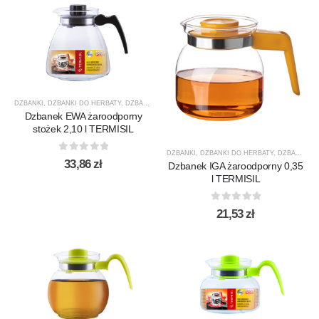
DZBANKI
,
DZBANKI DO HERBATY
,
DZBANKI DO KAWY
,
PRODUCENCI
,
PRODUKTY
,
TERMISIL
Dzbanek EWA żaroodporny
stożek 2,10 l TERMISIL
DZBANKI
,
DZBANKI DO HERBATY
,
DZBANKI DO KAWY
0
out of 5
33,86
zł
Dzbanek IGA żaroodporny 0,35
l TERMISIL
0
out of 5
21,53
zł