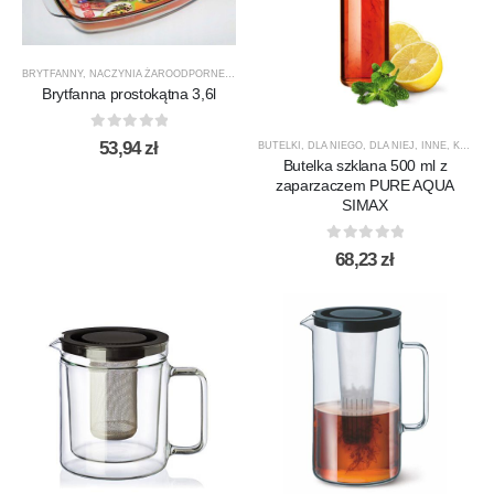
BRYTFANNY
,
NACZYNIA ŻAROODPORNE
,
PRODUCENCI
,
PRODUKTY
,
TERMISIL
Brytfanna prostokątna 3,6l
0
out of 5
53,94
zł
BUTELKI
,
DLA NIEGO
,
DLA NIEJ
,
INNE
,
KARAFKI DO WODY
Butelka szklana 500 ml z
zaparzaczem PURE AQUA
SIMAX
0
out of 5
68,23
zł