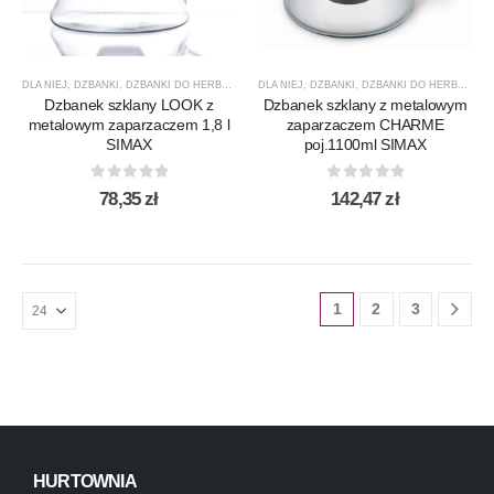
DLA NIEJ
,
DZBANKI
,
DZBANKI DO HERBATY
,
DZBANKI DO KAWY
DLA NIEJ
,
DZBANKI
,
PREZENTY
,
DZBANKI DO HERBATY
,
PRODUCENCI
,
,
D
P
Dzbanek szklany LOOK z
Dzbanek szklany z metalowym
metalowym zaparzaczem 1,8 l
zaparzaczem CHARME
SIMAX
poj.1100ml SIMAX
0
out of 5
0
out of 5
78,35
zł
142,47
zł
1
2
3
HURTOWNIA