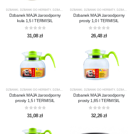
DZBANKI
,
DZBANKI DO HERBATY
,
DZBANKI DO KAWY
DZBANKI
,
PRODUCENCI
,
DZBANKI DO HERBATY
,
PRODUKTY
,
,
DZBANKI DO KAWY
TERMISIL
Dzbanek MAJA żaroodporny
Dzbanek MAJA żaroodporny
kula 1,5 l TERMISIL
prosty 1,0 l TERMISIL
0
out of 5
0
out of 5
31,08
zł
26,48
zł
DZBANKI
,
DZBANKI DO HERBATY
,
DZBANKI DO KAWY
DZBANKI
,
PRODUCENCI
,
DZBANKI DO HERBATY
,
PRODUKTY
,
,
DZBANKI DO KAWY
TERMISIL
Dzbanek MAJA żaroodporny
Dzbanek MAJA żaroodporny
prosty 1,5 l TERMISIL
prosty 1,85 l TERMISIL
0
out of 5
0
out of 5
31,08
zł
32,26
zł