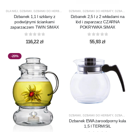
DLA NIEJ
,
DZBANKI
,
DZBANKI DO HERBATY
,
DZBANKI DO KAWY
DZBANKI
,
DZBANKI DO HERBATY
,
PREZENTY
,
PRODUCENCI
,
DZBANKI DO SOKÓW
,
P
Dzbanek 1,1 l szklany z
Dzbanek 2,5 l z 2 wkładami na
podwójnymi ściankami
lód i zaparzacz CZARNA
zaparzaczem TWIN SIMAX
POKRYWKA SIMAX
0
out of 5
0
out of 5
116,22
zł
55,93
zł
-20%
DZBANKI
,
DZBANKI DO HERBATY
,
DZBANKI DO KAWY
Dzbanek EWA żaroodporny kula
1,5 l TERMISIL