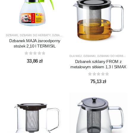
DZBANKI
,
DZBANKI DO HERBATY
,
DZBANKI DO KAWY
,
PRODUCENCI
,
PRODUKTY
,
TERMISIL
Dzbanek MAJA żaroodporny
stożek 2,10 l TERMISIL
DLA NIEJ
,
DZBANKI
,
DZBANKI DO HERBATY
,
D
0
out of 5
33,86
zł
Dzbanek szklany FROM z
metalowym sitkiem 1,3 l SIMAX
0
out of 5
75,13
zł