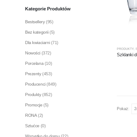
Kategorie Produktów
Bestsellery
(95)
Bez kategorii
(5)
Dla kwiaciarni
(71)
PRODUKTY
,
Nowości
(372)
Szklanki 
Porcelana
(10)
Prezenty
(453)
Producenci
(849)
Produkty
(852)
Promocje
(5)
Pokaż:
RONA
(2)
Sztućce
(0)
Wszystko do domu
(22)