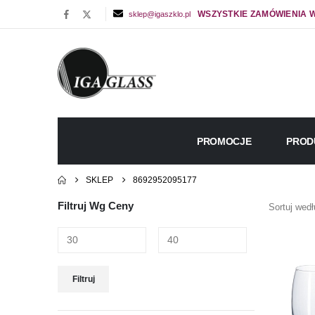
WSZYSTKIE ZAMÓWIENIA W
sklep@igaszklo.pl
PROMOCJE
PROD
SKLEP
8692952095177
Filtruj Wg Ceny
Sortuj wedł
Cena
Cena
Filtruj
min
max