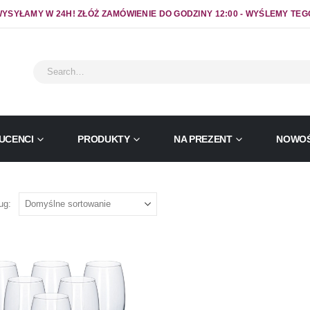
YSYŁAMY W 24H! ZŁÓŻ ZAMÓWIENIE DO GODZINY 12:00 - WYŚLEMY TEG
UCENCI
PRODUKTY
NA PREZENT
NOWOŚ
ug: