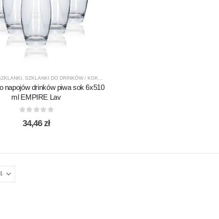
SZKLANKI
,
SZKLANKI DO DRINKÓW / KOKTAJLI
,
SZKLANKI DO WODY / SOKÓW
do napojów drinków piwa sok 6x510
ml EMPIRE Lav
0
out of 5
34,46
zł