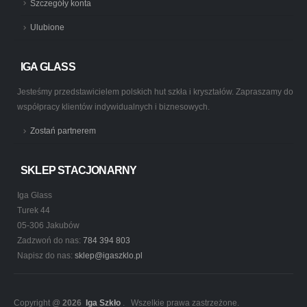
Szczegóły konta
Ulubione
IGA GLASS
Jesteśmy przedstawicielem polskich hut szkła i kryształów. Zapraszamy do
współpracy klientów indywidualnych i biznesowych.
Zostań partnerem
SKLEP STACJONARNY
Iga Glass
Turek 44
05-306 Jakubów
Zadzwoń do nas:
784 394 803
Napisz do nas:
sklep@igaszklo.pl
Copyright @
2026
Iga Szkło
. Wszelkie prawa zastrzeżone.