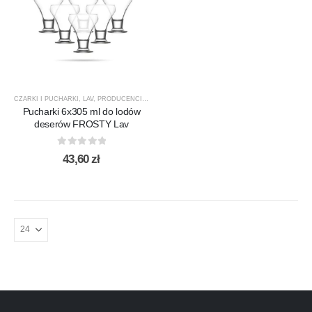
CZARKI I PUCHARKI
,
LAV
,
PRODUCENCI
,
PRODUKTY
,
SALATERY
Pucharki 6x305 ml do lodów
deserów FROSTY Lav
0
out of 5
43,60
zł