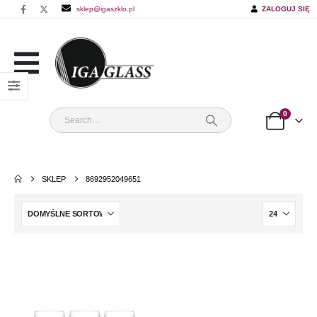
sklep@igaszklo.pl
ZALOGUJ SIĘ
0
SKLEP
8692952049651